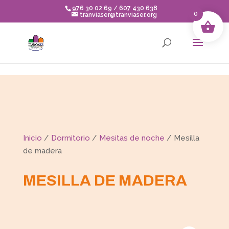
Skip to content
976 30 02 69 / 607 430 638
0
tranviaser@tranviaser.org
Inicio
/
Dormitorio
/
Mesitas de noche
/ Mesilla
de madera
MESILLA DE MADERA