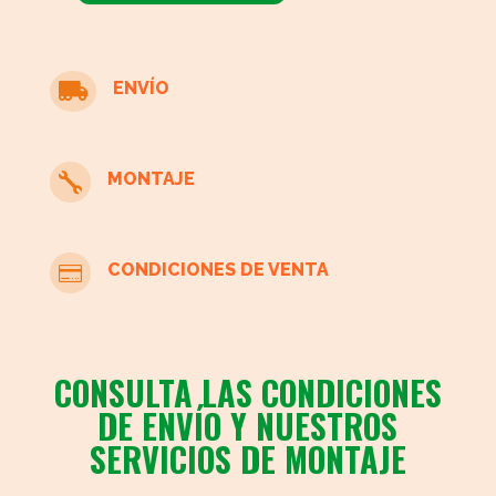
de
madera
cantidad
ENVÍO

MONTAJE

CONDICIONES DE VENTA

CONSULTA LAS CONDICIONES
DE ENVÍO Y NUESTROS
SERVICIOS DE MONTAJE