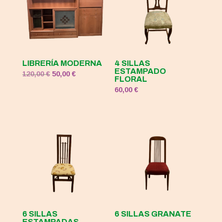
LIBRERÍA MODERNA
4 SILLAS
ESTAMPADO
El
El
120,00
€
50,00
€
FLORAL
precio
precio
60,00
€
original
actual
era:
es:
120,00 €.
50,00 €.
6 SILLAS
6 SILLAS GRANATE
ESTAMPADAS