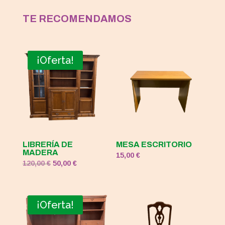
TE RECOMENDAMOS
¡Oferta!
LIBRERÍA DE
MESA ESCRITORIO
MADERA
15,00
€
El
El
120,00
€
50,00
€
precio
precio
original
actual
era:
es:
¡Oferta!
120,00 €.
50,00 €.