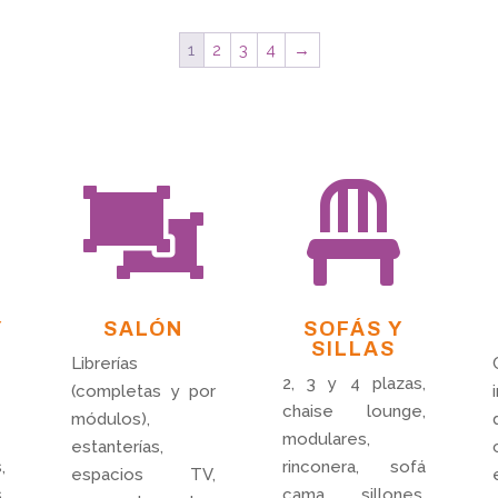
era:
es:
1
2
3
4
→
80,00 €.
50,00 €.


Y
SALÓN
SOFÁS Y
SILLAS
Librerías
2, 3 y 4 plazas,
(completas y por
chaise lounge,
módulos),
modulares,
estanterías,
,
rinconera, sofá
espacios TV,
,
cama, sillones,