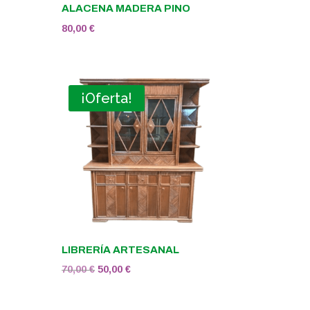
ALACENA MADERA PINO
80,00
€
¡Oferta!
LIBRERÍA ARTESANAL
El
El
70,00
€
50,00
€
precio
precio
original
actual