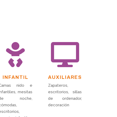
era:
es:
70,00 €.
50,00 €.


INFANTIL
AUXILIARES
Camas nido e
Zapateros,
infantiles, mesitas
escritorios, sillas
de noche,
de ordenador,
cómodas,
decoración
escritorios,