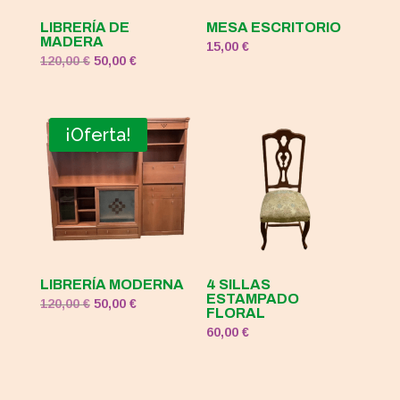
LIBRERÍA DE
MESA ESCRITORIO
MADERA
15,00
€
El
El
120,00
€
50,00
€
precio
precio
original
actual
era:
es:
¡Oferta!
120,00 €.
50,00 €.
LIBRERÍA MODERNA
4 SILLAS
ESTAMPADO
El
El
120,00
€
50,00
€
FLORAL
precio
precio
60,00
€
original
actual
era:
es:
120,00 €.
50,00 €.