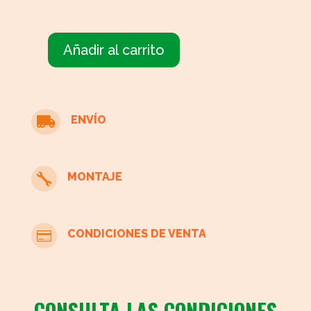
Añadir al carrito
Alacena
madera
pino
cantidad
ENVÍO

MONTAJE

CONDICIONES DE VENTA

CONSULTA LAS CONDICIONES