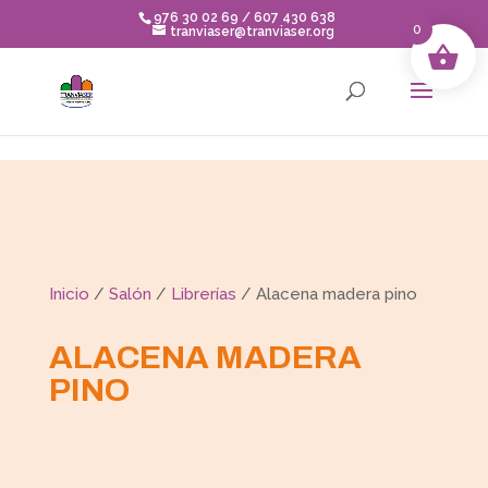
Skip to content
976 30 02 69 / 607 430 638
0
tranviaser@tranviaser.org
Inicio
/
Salón
/
Librerías
/ Alacena madera pino
ALACENA MADERA
PINO