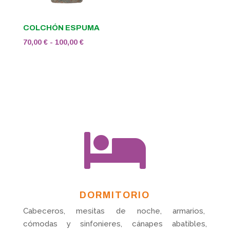
COLCHÓN ESPUMA
Rango
70,00
€
-
100,00
€
de
precios:
desde
70,00 €
hasta
100,00 €

DORMITORIO
Cabeceros, mesitas de noche, armarios,
cómodas y sinfonieres, cánapes abatibles,