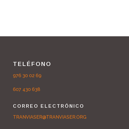
TELÉFONO
976 30 02 69
607 430 638
CORREO ELECTRÓNICO
TRANVIASER@TRANVIASER.ORG