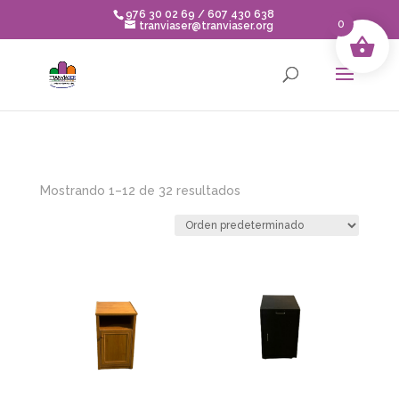
Skip
976 30 02 69 / 607 430 638
to
0
tranviaser@tranviaser.org
content
Mostrando 1–12 de 32 resultados