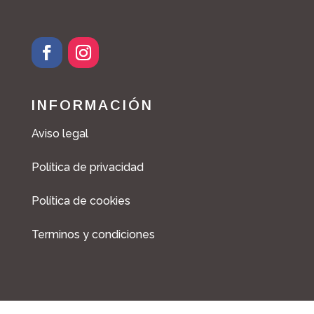
F
I
a
n
c
s
INFORMACIÓN
e
t
b
a
Aviso legal
o
g
o
r
Política de privacidad
k
a
m
Política de cookies
Terminos y condiciones