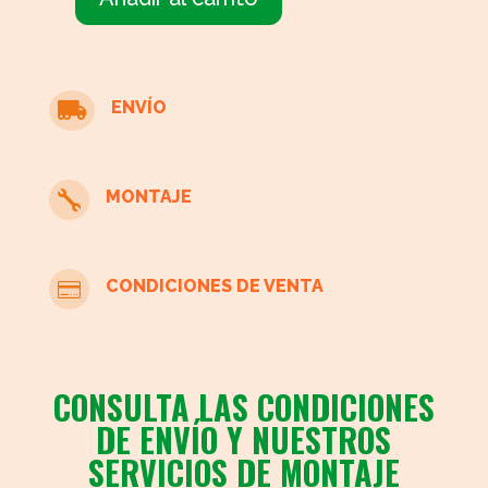
Mesilla
madera
con
cajones
ENVÍO

cantidad
MONTAJE

CONDICIONES DE VENTA

CONSULTA LAS CONDICIONES
DE ENVÍO Y NUESTROS
SERVICIOS DE MONTAJE