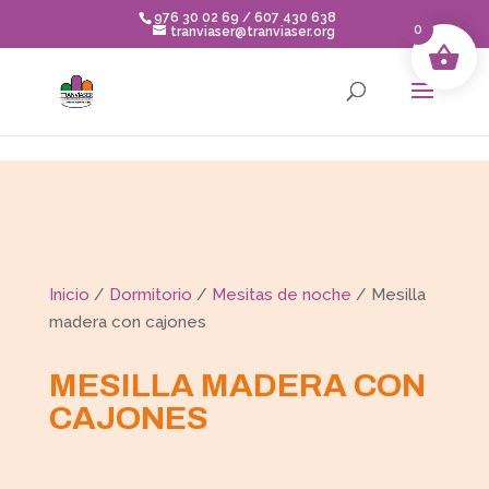
Skip to content
976 30 02 69 / 607 430 638
0
tranviaser@tranviaser.org
Inicio
/
Dormitorio
/
Mesitas de noche
/ Mesilla
madera con cajones
MESILLA MADERA CON
CAJONES