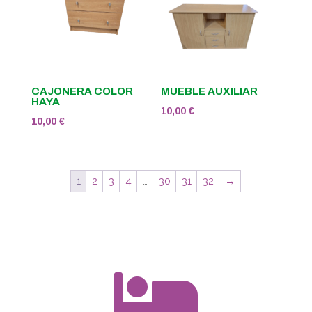
CAJONERA COLOR
MUEBLE AUXILIAR
HAYA
10,00
€
10,00
€
1
2
3
4
…
30
31
32
→
