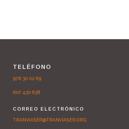
TELÉFONO
976 30 02 69
607 430 638
CORREO ELECTRÓNICO
TRANVIASER@TRANVIASER.ORG