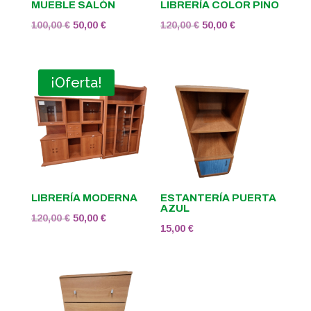
MUEBLE SALÓN
LIBRERÍA COLOR PINO
El
El
El
El
100,00
€
50,00
€
120,00
€
50,00
€
precio
precio
precio
precio
original
actual
original
actual
era:
es:
era:
es:
¡Oferta!
100,00 €.
50,00 €.
120,00 €.
50,00 €.
LIBRERÍA MODERNA
ESTANTERÍA PUERTA
AZUL
El
El
120,00
€
50,00
€
15,00
€
precio
precio
original
actual
era:
es:
120,00 €.
50,00 €.