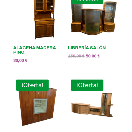
ALACENA MADERA
LIBRERÍA SALÓN
PINO
El
El
150,00
€
50,00
€
80,00
€
precio
precio
original
actual
era:
es:
¡Oferta!
¡Oferta!
150,00 €.
50,00 €.