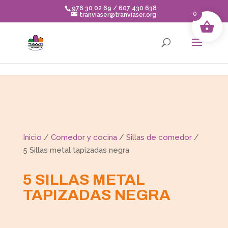
Skip to content
976 30 02 69 / 607 430 638
0
tranviaser@tranviaser.org
Inicio
/
Comedor y cocina
/
Sillas de comedor
/
5 Sillas metal tapizadas negra
5 SILLAS METAL
TAPIZADAS NEGRA