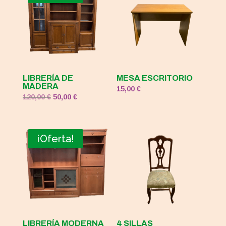
LIBRERÍA DE
MESA ESCRITORIO
MADERA
15,00
€
El
El
120,00
€
50,00
€
precio
precio
original
actual
era:
es:
¡Oferta!
120,00 €.
50,00 €.
LIBRERÍA MODERNA
4 SILLAS