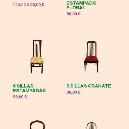
ESTAMPADO
El
El
120,00
€
50,00
€
FLORAL
precio
precio
60,00
€
original
actual
era:
es:
120,00 €.
50,00 €.
6 SILLAS
6 SILLAS GRANATE
ESTAMPADAS
90,00
€
90,00
€