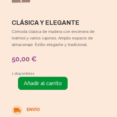
CLÁSICA Y ELEGANTE
Cómoda clásica de madera con encimera de
mármol y varios cajones. Amplio espacio de
almacenaje. Estilo elegante y tradicional.
50,00
€
1 disponibles
Añadir al carrito
Cómoda
con
encimera
mármol
ENVÍO

cantidad