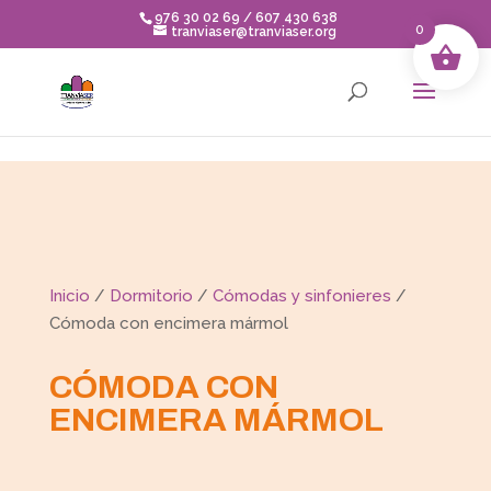
Skip to content
976 30 02 69 / 607 430 638
0
tranviaser@tranviaser.org
Inicio
/
Dormitorio
/
Cómodas y sinfonieres
/
Cómoda con encimera mármol
CÓMODA CON
ENCIMERA MÁRMOL