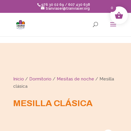
Skip to content
976 30 02 69 / 607 430 638
0
tranviaser@tranviaser.org
Inicio
/
Dormitorio
/
Mesitas de noche
/ Mesilla
clásica
MESILLA CLÁSICA