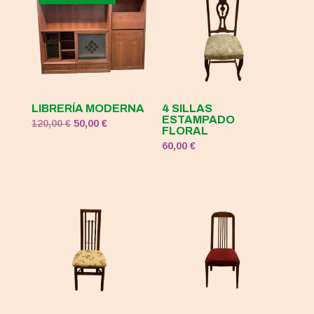
120,00 €.
50,00 €.
LIBRERÍA MODERNA
4 SILLAS
ESTAMPADO
El
El
120,00
€
50,00
€
FLORAL
precio
precio
60,00
€
original
actual
era:
es:
120,00 €.
50,00 €.