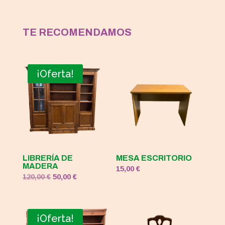
TE RECOMENDAMOS
¡Oferta!
LIBRERÍA DE
MESA ESCRITORIO
MADERA
15,00
€
El
El
120,00
€
50,00
€
precio
precio
original
actual
era:
es:
¡Oferta!