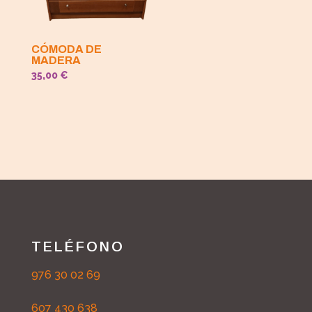
CÓMODA DE
MADERA
35,00
€
TELÉFONO
976 30 02 69
607 430 638