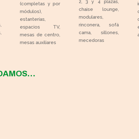
2, 3 y 4 plazas,
(completas y por
chaise lounge,
módulos),
modulares,
estanterías,
,
rinconera, sofá
espacios TV,
,
cama, sillones,
mesas de centro,
mecedoras
mesas auxiliares
NDAMOS…