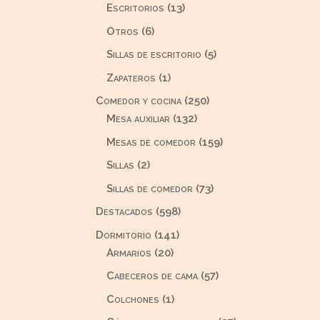
productos
13
Escritorios
13
productos
6
Otros
6
productos
5
Sillas de escritorio
5
productos
1
Zapateros
1
producto
250
Comedor y cocina
250
132
productos
Mesa auxiliar
132
productos
159
Mesas de comedor
159
productos
2
Sillas
2
productos
73
Sillas de comedor
73
productos
598
Destacados
598
productos
141
Dormitorio
141
20
productos
Armarios
20
productos
57
Cabeceros de cama
57
productos
1
Colchones
1
producto