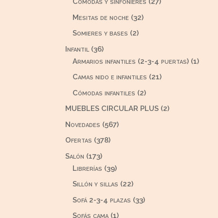
27
Cómodas y sinfonieres
27
productos
32
Mesitas de noche
32
productos
2
Somieres y bases
2
productos
36
Infantil
36
productos
1
Armarios infantiles (2-3-4 puertas)
1
produ
21
Camas nido e infantiles
21
productos
2
Cómodas infantiles
2
productos
2
MUEBLES CIRCULAR PLUS
2
productos
567
Novedades
567
productos
378
Ofertas
378
productos
173
Salón
173
productos
39
Librerías
39
productos
22
Sillón y sillas
22
productos
33
Sofá 2-3-4 plazas
33
productos
1
Sofás cama
1