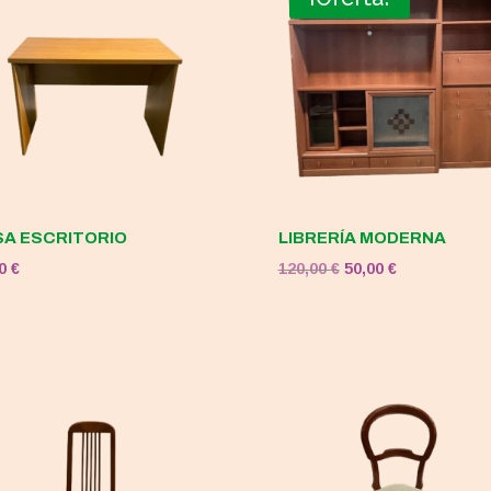
A ESCRITORIO
LIBRERÍA MODERNA
El
El
00
€
120,00
€
50,00
€
precio
precio
original
actual
era:
es:
120,00 €.
50,00 €.