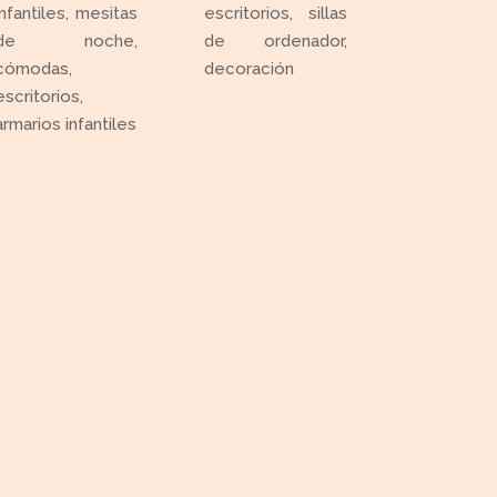
infantiles, mesitas
escritorios, sillas
de noche,
de ordenador,
cómodas,
decoración
escritorios,
armarios infantiles