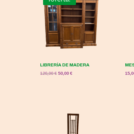
LIBRERÍA DE MADERA
MES
El
El
120,00
€
50,00
€
15,
precio
precio
original
actual
era:
es:
120,00 €.
50,00 €.