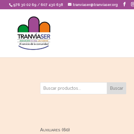
Skip
976 30 02 69 / 607 430 638
tranviaser@tranviaser.org
to
content
Buscar
60
Auxiliares
60