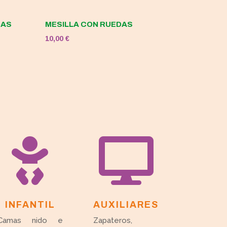
DAS
MESILLA CON RUEDAS
10,00
€


INFANTIL
AUXILIARES
Camas nido e
Zapateros,