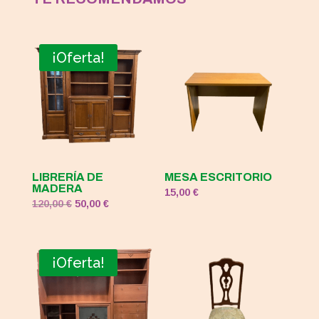
¡Oferta!
LIBRERÍA DE
MESA ESCRITORIO
MADERA
15,00
€
El
El
120,00
€
50,00
€
precio
precio
original
actual
era:
es:
¡Oferta!
120,00 €.
50,00 €.