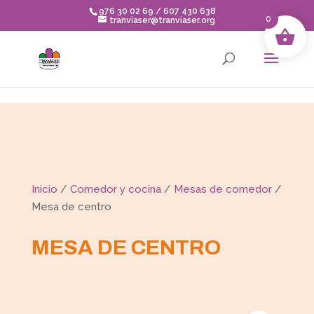
Skip to content
976 30 02 69 / 607 430 638
0
tranviaser@tranviaser.org
Inicio
/
Comedor y cocina
/
Mesas de comedor
/
Mesa de centro
MESA DE CENTRO