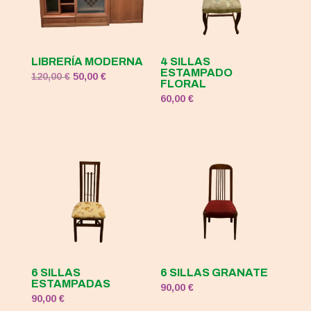
LIBRERÍA MODERNA
4 SILLAS
ESTAMPADO
El
El
120,00
€
50,00
€
FLORAL
precio
precio
60,00
€
original
actual
era:
es:
120,00 €.
50,00 €.
6 SILLAS
6 SILLAS GRANATE
ESTAMPADAS
90,00
€
90,00
€