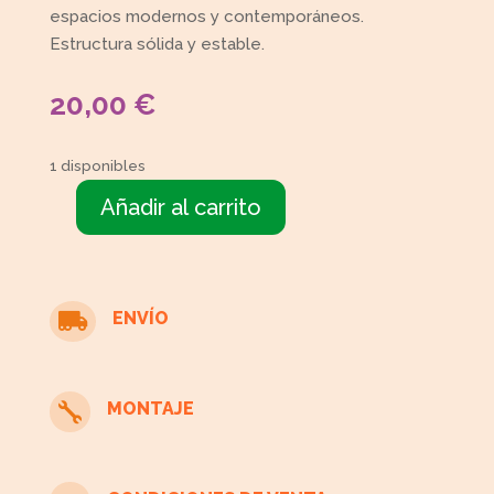
espacios modernos y contemporáneos.
Estructura sólida y estable.
20,00
€
1 disponibles
Añadir al carrito
Mesa
de
centro
cantidad
ENVÍO

MONTAJE
