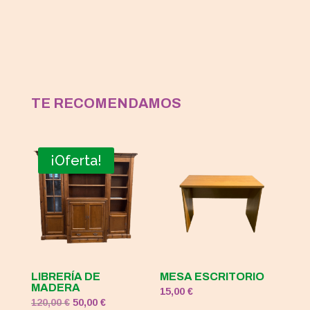
TE RECOMENDAMOS
¡Oferta!
LIBRERÍA DE
MESA ESCRITORIO
MADERA
15,00
€
El
El
120,00
€
50,00
€