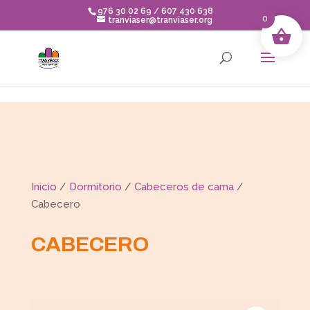
Skip to content
976 30 02 69 / 607 430 638
0
tranviaser@tranviaser.org
Inicio
/
Dormitorio
/
Cabeceros de cama
/
Cabecero
CABECERO