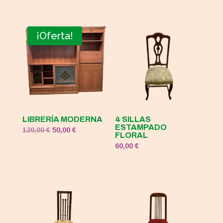
precio
precio
original
actual
era:
es:
¡Oferta!
120,00 €.
50,00 €.
LIBRERÍA MODERNA
4 SILLAS
ESTAMPADO
El
El
120,00
€
50,00
€
FLORAL
precio
precio
60,00
€
original
actual
era:
es:
120,00 €.
50,00 €.