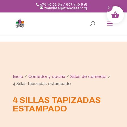
Skip to content
976 30 02 69 / 607 430 638
0
tranviaser@tranviaser.org
Inicio
/
Comedor y cocina
/
Sillas de comedor
/
4 Sillas tapizadas estampado
4 SILLAS TAPIZADAS
ESTAMPADO