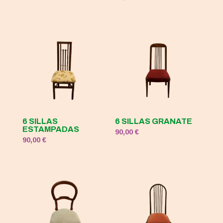
original
actual
era:
es:
120,00 €.
50,00 €.
6 SILLAS
6 SILLAS GRANATE
ESTAMPADAS
90,00
€
90,00
€