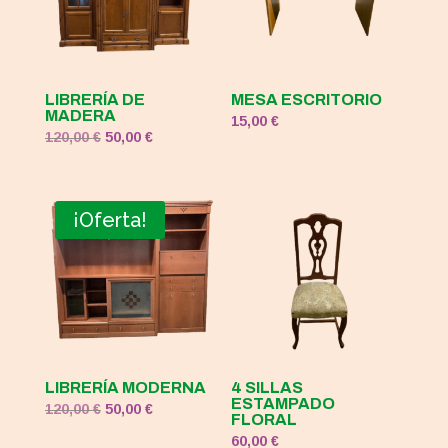
LIBRERÍA DE
MESA ESCRITORIO
MADERA
15,00
€
El
El
120,00
€
50,00
€
precio
precio
original
actual
era:
es:
¡Oferta!
120,00 €.
50,00 €.
LIBRERÍA MODERNA
4 SILLAS
ESTAMPADO
El
El
120,00
€
50,00
€
FLORAL
precio
precio
60,00
€