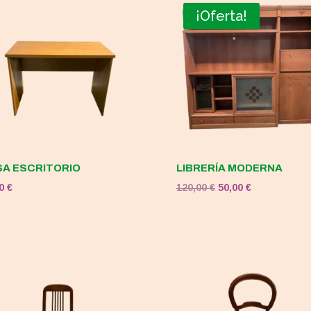
¡Oferta!
A ESCRITORIO
LIBRERÍA MODERNA
El
El
00
€
120,00
€
50,00
€
precio
precio
original
actual
era:
es:
120,00 €.
50,00 €.