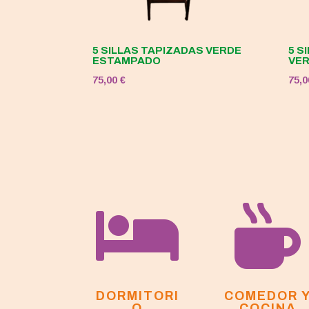
5 SILLAS TAPIZADAS VERDE
5 S
ESTAMPADO
VE
75,00
€
75,


DORMITORI
COMEDOR 
O
COCINA