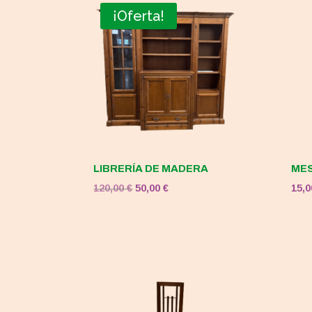
¡Oferta!
LIBRERÍA DE MADERA
MES
El
El
120,00
€
50,00
€
15,
precio
precio
original
actual
era:
es:
120,00 €.
50,00 €.