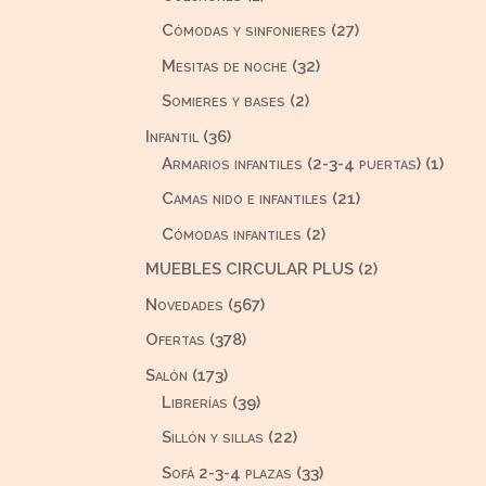
producto
27
Cómodas y sinfonieres
27
productos
32
Mesitas de noche
32
productos
2
Somieres y bases
2
productos
36
Infantil
36
productos
1
Armarios infantiles (2-3-4 puertas)
1
produ
21
Camas nido e infantiles
21
productos
2
Cómodas infantiles
2
productos
2
MUEBLES CIRCULAR PLUS
2
productos
567
Novedades
567
productos
378
Ofertas
378
productos
173
Salón
173
productos
39
Librerías
39
productos
22
Sillón y sillas
22
productos
33
Sofá 2-3-4 plazas
33