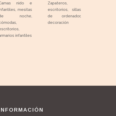
Camas nido e
Zapateros,
infantiles, mesitas
escritorios, sillas
de noche,
de ordenador,
cómodas,
decoración
escritorios,
armarios infantiles
INFORMACIÓN