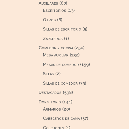
60
Auxiliares
60
productos
13
Escritorios
13
productos
6
Otros
6
productos
5
Sillas de escritorio
5
productos
1
Zapateros
1
producto
250
Comedor y cocina
250
132
productos
Mesa auxiliar
132
productos
159
Mesas de comedor
159
productos
2
Sillas
2
productos
73
Sillas de comedor
73
productos
598
Destacados
598
productos
141
Dormitorio
141
20
productos
Armarios
20
productos
57
Cabeceros de cama
57
productos
1
Colchones
1