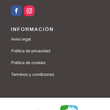
F
I
a
n
c
s
INFORMACIÓN
e
t
b
a
Aviso legal
o
g
o
r
Política de privacidad
k
a
m
Política de cookies
Terminos y condiciones