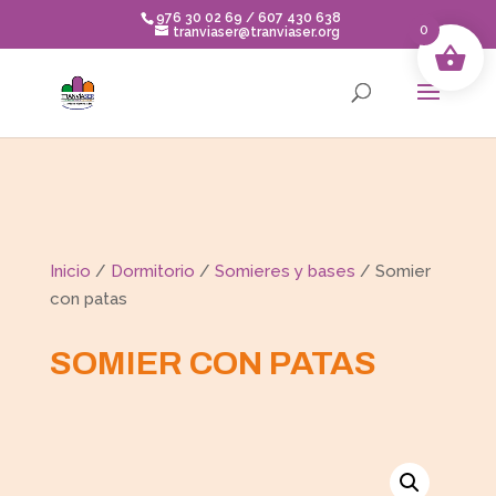
Skip
976 30 02 69 / 607 430 638
to
0
tranviaser@tranviaser.org
content
Inicio
/
Dormitorio
/
Somieres y bases
/ Somier
con patas
SOMIER CON PATAS