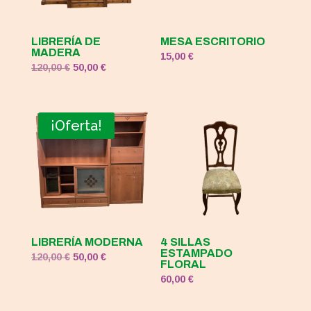
LIBRERÍA DE
MESA ESCRITORIO
MADERA
15,00
€
El
El
120,00
€
50,00
€
precio
precio
original
actual
era:
es:
¡Oferta!
120,00 €.
50,00 €.
LIBRERÍA MODERNA
4 SILLAS
ESTAMPADO
El
El
120,00
€
50,00
€
FLORAL
precio
precio
60,00
€
original
actual
era:
es: