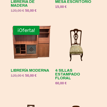
LIBRERÍA DE
MESA ESCRITORIO
MADERA
15,00
€
El
El
120,00
€
50,00
€
precio
precio
original
actual
era:
es:
¡Oferta!
120,00 €.
50,00 €.
LIBRERÍA MODERNA
4 SILLAS
ESTAMPADO
El
El
120,00
€
50,00
€
FLORAL
precio
precio
60,00
€
original
actual
era:
es:
120,00 €.
50,00 €.