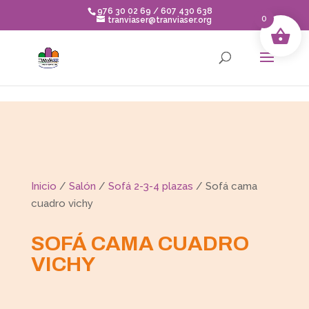
Skip to content
976 30 02 69 / 607 430 638
0
tranviaser@tranviaser.org
Inicio
/
Salón
/
Sofá 2-3-4 plazas
/ Sofá cama
cuadro vichy
SOFÁ CAMA CUADRO
VICHY