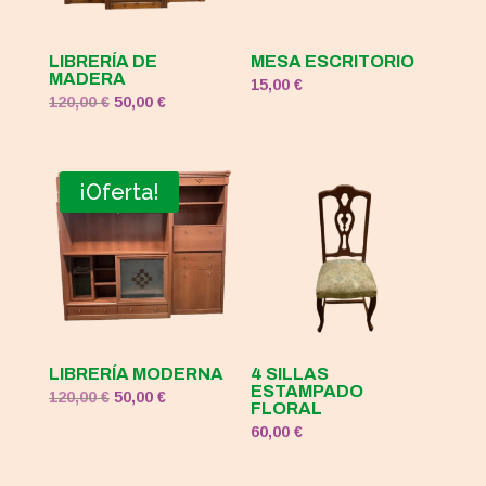
LIBRERÍA DE
MESA ESCRITORIO
MADERA
15,00
€
El
El
120,00
€
50,00
€
precio
precio
original
actual
era:
es:
¡Oferta!
120,00 €.
50,00 €.
LIBRERÍA MODERNA
4 SILLAS
ESTAMPADO
El
El
120,00
€
50,00
€
FLORAL
precio
precio
60,00
€
original
actual
era:
es: