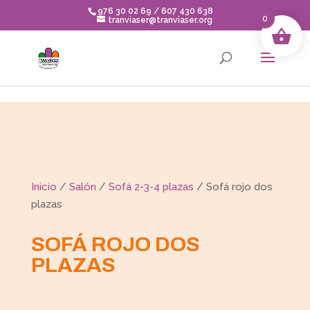
Skip to content
976 30 02 69 / 607 430 638
0
tranviaser@tranviaser.org
Inicio
/
Salón
/
Sofá 2-3-4 plazas
/ Sofá rojo dos
plazas
SOFÁ ROJO DOS
PLAZAS