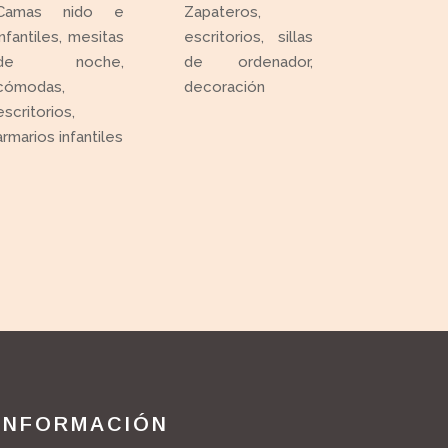
Camas nido e
Zapateros,
infantiles, mesitas
escritorios, sillas
de noche,
de ordenador,
cómodas,
decoración
escritorios,
armarios infantiles
INFORMACIÓN