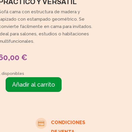
PRÁCTICO Y VERSÁTIL
Sofá cama con estructura de madera y
tapizado con estampado geométrico. Se
convierte fácilmente en cama para invitados.
Ideal para salones, estudios o habitaciones
multifuncionales.
60,00
€
1 disponibles
Añadir al carrito
Sofá
cama
de
madera
cantidad
CONDICIONES

DE VENTA