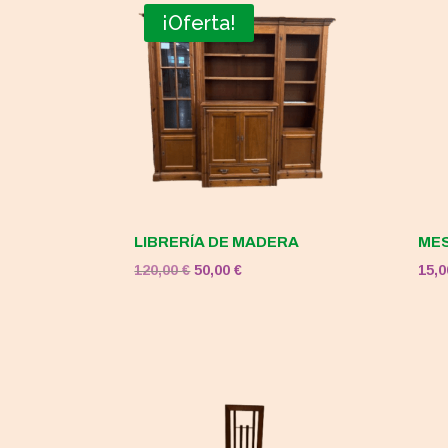
¡Oferta!
LIBRERÍA DE MADERA
MES
El
El
120,00
€
50,00
€
15,
precio
precio
original
actual
era:
es:
120,00 €.
50,00 €.