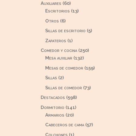
60
Auxiliares
60
productos
13
Escritorios
13
productos
6
Otros
6
productos
5
Sillas de escritorio
5
productos
1
Zapateros
1
producto
250
Comedor y cocina
250
132
productos
Mesa auxiliar
132
productos
159
Mesas de comedor
159
productos
2
Sillas
2
productos
73
Sillas de comedor
73
productos
598
Destacados
598
productos
141
Dormitorio
141
20
productos
Armarios
20
productos
57
Cabeceros de cama
57
productos
1
Colchones
1