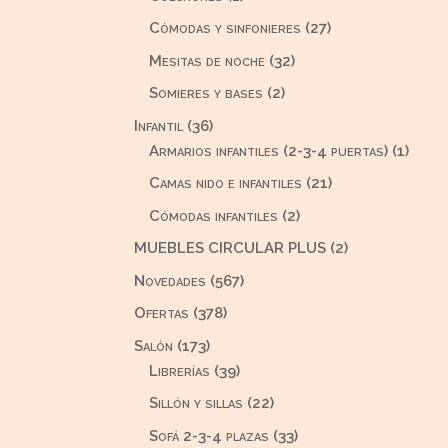
producto
27
Cómodas y sinfonieres
27
productos
32
Mesitas de noche
32
productos
2
Somieres y bases
2
productos
36
Infantil
36
productos
1
Armarios infantiles (2-3-4 puertas)
1
produ
21
Camas nido e infantiles
21
productos
2
Cómodas infantiles
2
productos
2
MUEBLES CIRCULAR PLUS
2
productos
567
Novedades
567
productos
378
Ofertas
378
productos
173
Salón
173
productos
39
Librerías
39
productos
22
Sillón y sillas
22
productos
33
Sofá 2-3-4 plazas
33