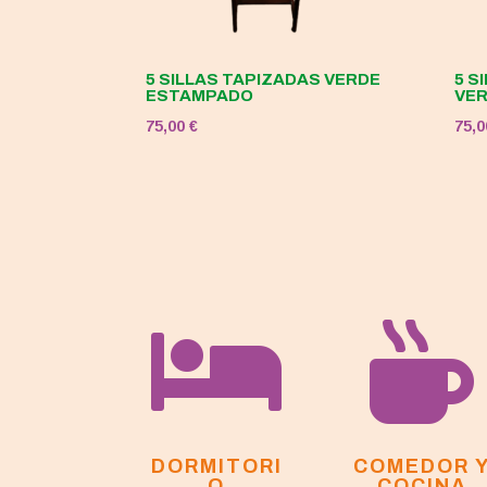
5 SILLAS TAPIZADAS VERDE
5 S
ESTAMPADO
VE
75,00
€
75,


DORMITORI
COMEDOR 
O
COCINA