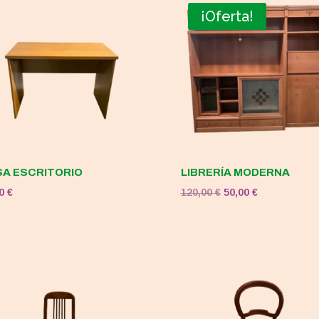
¡Oferta!
A ESCRITORIO
LIBRERÍA MODERNA
El
El
00
€
120,00
€
50,00
€
precio
precio
original
actual
era:
es:
120,00 €.
50,00 €.