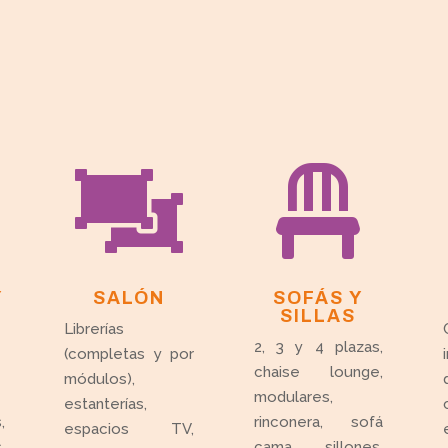


Y
SALÓN
SOFÁS Y
SILLAS
Librerías
2, 3 y 4 plazas,
(completas y por
chaise lounge,
módulos),
modulares,
estanterías,
,
rinconera, sofá
espacios TV,
,
cama, sillones,