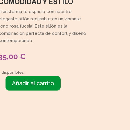
COMODIDAD Y ESTILO
Transforma tu espacio con nuestro
elegante sillón reclinable en un vibrante
tono rosa fucsia! Este sillón es la
combinación perfecta de confort y diseño
contemporáneo.
35,00
€
1 disponibles
Añadir al carrito
illón
rosa
fucsia
cantidad