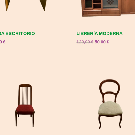
A ESCRITORIO
LIBRERÍA MODERNA
El
El
00
€
120,00
€
50,00
€
precio
precio
original
actual
era:
es:
120,00 €.
50,00 €.