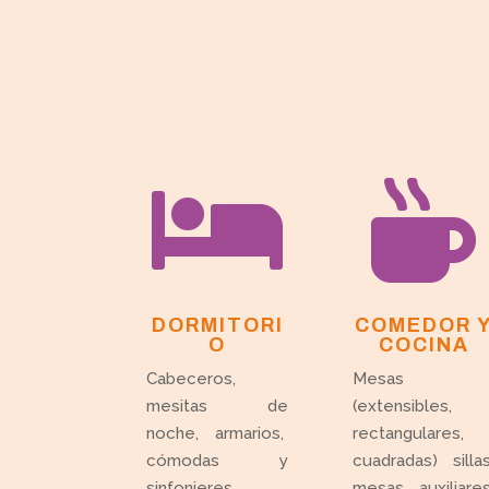


DORMITORI
COMEDOR 
O
COCINA
Cabeceros,
Mesas
mesitas de
(extensibles,
noche, armarios,
rectangulares,
cómodas y
cuadradas) sillas
sinfonieres,
mesas auxiliares