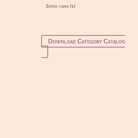
productos
1
Sofás cama
1
producto
Download Category Catalog