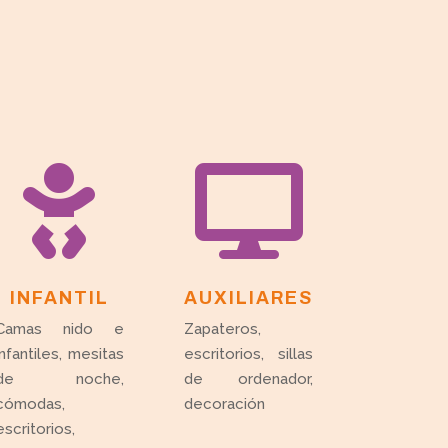


INFANTIL
AUXILIARES
Camas nido e
Zapateros,
infantiles, mesitas
escritorios, sillas
de noche,
de ordenador,
cómodas,
decoración
escritorios,