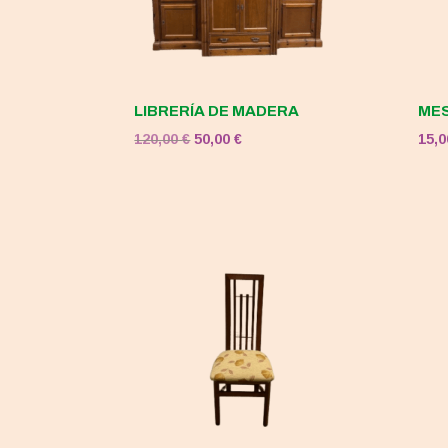
LIBRERÍA DE MADERA
MES
El
El
120,00
€
50,00
€
15,
precio
precio
original
actual
era:
es:
120,00 €.
50,00 €.