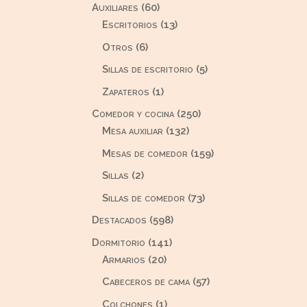
60
Auxiliares
60
productos
13
Escritorios
13
productos
6
Otros
6
productos
5
Sillas de escritorio
5
productos
1
Zapateros
1
producto
250
Comedor y cocina
250
132
productos
Mesa auxiliar
132
productos
159
Mesas de comedor
159
productos
2
Sillas
2
productos
73
Sillas de comedor
73
productos
598
Destacados
598
productos
141
Dormitorio
141
20
productos
Armarios
20
productos
57
Cabeceros de cama
57
productos
1
Colchones
1