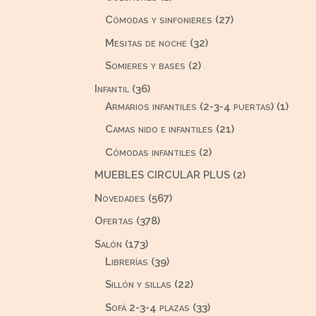
producto
27
Cómodas y sinfonieres
27
productos
32
Mesitas de noche
32
productos
2
Somieres y bases
2
productos
36
Infantil
36
productos
1
Armarios infantiles (2-3-4 puertas)
1
produ
21
Camas nido e infantiles
21
productos
2
Cómodas infantiles
2
productos
2
MUEBLES CIRCULAR PLUS
2
productos
567
Novedades
567
productos
378
Ofertas
378
productos
173
Salón
173
productos
39
Librerías
39
productos
22
Sillón y sillas
22
productos
33
Sofá 2-3-4 plazas
33