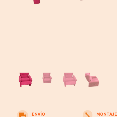
cto
ENVÍO
MONTAJE

