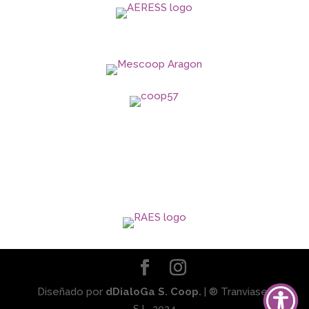
Diseñado por
dDialoGa S. Coop.
| ® Tranviaser