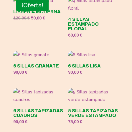
era:
es:
¡Oferta!
120,00 €.
50,00 €.
LIBRERÍA MODERNA
El
El
120,00
€
50,00
€
4 SILLAS
ESTAMPADO
precio
precio
FLORAL
original
actual
60,00
€
era:
es:
120,00 €.
50,00 €.
6 SILLAS GRANATE
6 SILLAS LISA
90,00
€
90,00
€
6 SILLAS TAPIZADAS
5 SILLAS TAPIZADAS
CUADROS
VERDE ESTAMPADO
90,00
€
75,00
€