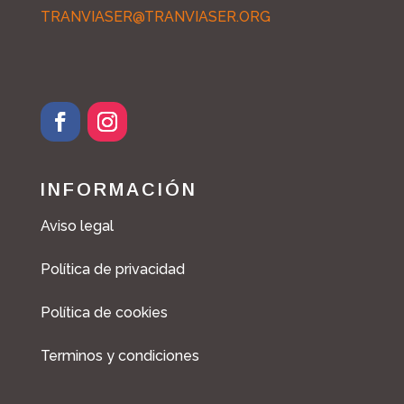
TRANVIASER@TRANVIASER.ORG
F
I
a
n
c
s
INFORMACIÓN
e
t
b
a
Aviso legal
o
g
o
r
Política de privacidad
k
a
m
Política de cookies
Terminos y condiciones