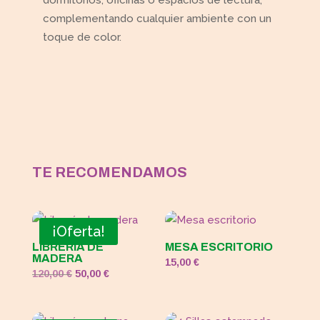
complementando cualquier ambiente con un
toque de color.
TE RECOMENDAMOS
¡Oferta!
LIBRERÍA DE
MESA ESCRITORIO
MADERA
15,00
€
El
El
120,00
€
50,00
€
precio
precio
original
actual