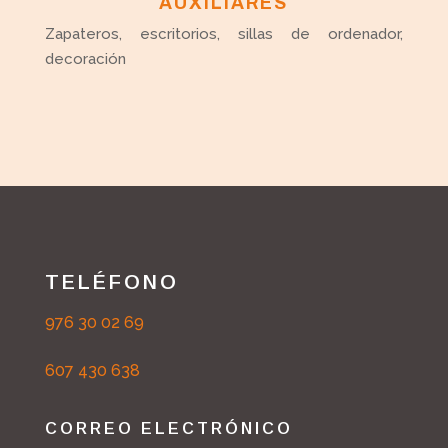
AUXILIARES
Zapateros, escritorios, sillas de ordenador,
decoración
TELÉFONO
976 30 02 69
607 430 638
CORREO ELECTRÓNICO