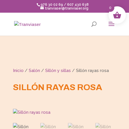
Skip
976 30 02 69 / 607 430 638
to
0
tranviaser@tranviaser.org
content
Inicio
/
Salón
/
Sillón y sillas
/ Sillón rayas rosa
SILLÓN RAYAS ROSA