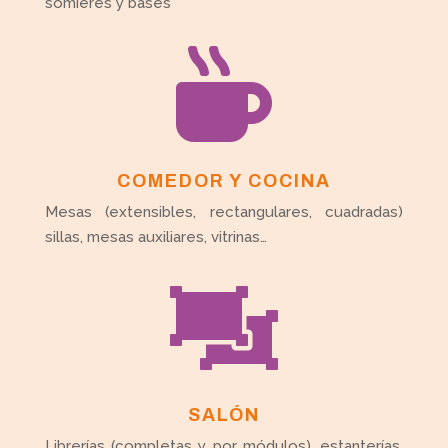
somieres y bases

COMEDOR Y COCINA
Mesas (extensibles, rectangulares, cuadradas)
sillas, mesas auxiliares, vitrinas…

SALÓN
Librerías (completas y por módulos), estanterías,