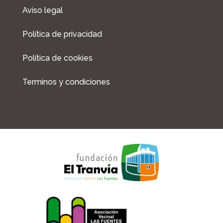
b
a
Aviso legal
o
g
o
r
Política de privacidad
k
a
m
Política de cookies
Terminos y condiciones