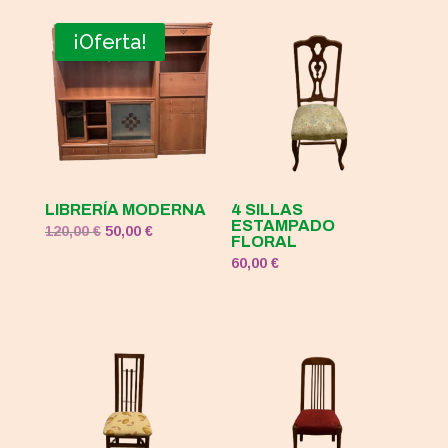
original
actual
era:
es:
¡Oferta!
120,00 €.
50,00 €.
LIBRERÍA MODERNA
4 SILLAS
ESTAMPADO
El
El
120,00
€
50,00
€
FLORAL
precio
precio
60,00
€
original
actual
era:
es:
120,00 €.
50,00 €.