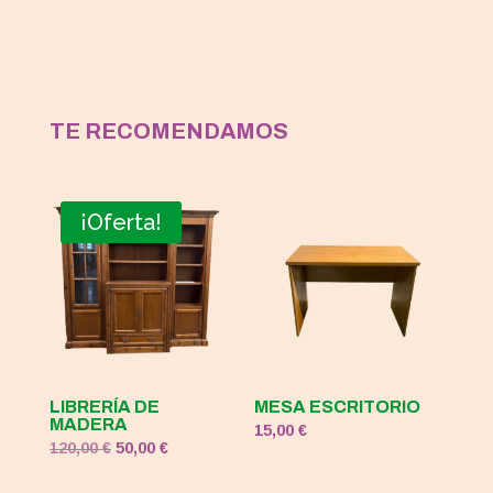
TE RECOMENDAMOS
¡Oferta!
LIBRERÍA DE
MESA ESCRITORIO
MADERA
15,00
€
El
El
120,00
€
50,00
€
precio
precio