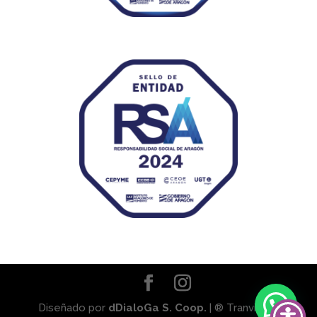
Diseñado por
dDialoGa S. Coop.
| ® Tranviaser