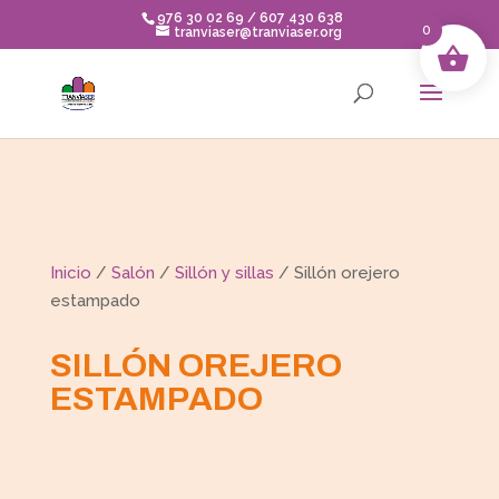
Skip
976 30 02 69 / 607 430 638
to
0
tranviaser@tranviaser.org
content
Inicio
/
Salón
/
Sillón y sillas
/ Sillón orejero
estampado
SILLÓN OREJERO
ESTAMPADO