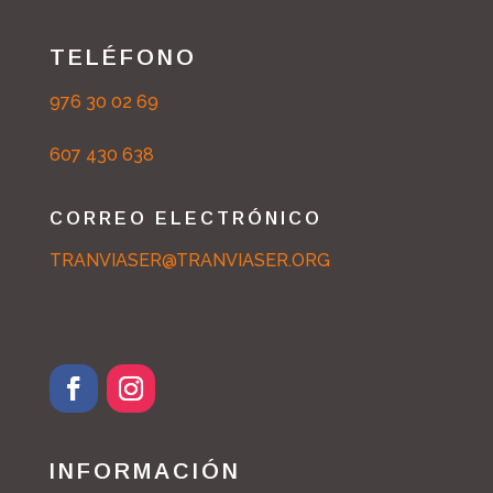
TELÉFONO
976 30 02 69
607 430 638
CORREO ELECTRÓNICO
TRANVIASER@TRANVIASER.ORG
F
I
a
n
c
s
INFORMACIÓN
e
t