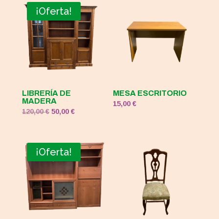
¡Oferta!
LIBRERÍA DE
MESA ESCRITORIO
MADERA
15,00
€
El
El
120,00
€
50,00
€
precio
precio
original
actual
era:
es:
¡Oferta!
120,00 €.
50,00 €.