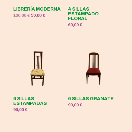
LIBRERÍA MODERNA
4 SILLAS
ESTAMPADO
El
El
120,00
€
50,00
€
FLORAL
precio
precio
60,00
€
original
actual
era:
es:
120,00 €.
50,00 €.
6 SILLAS
6 SILLAS GRANATE
ESTAMPADAS
90,00
€
90,00
€