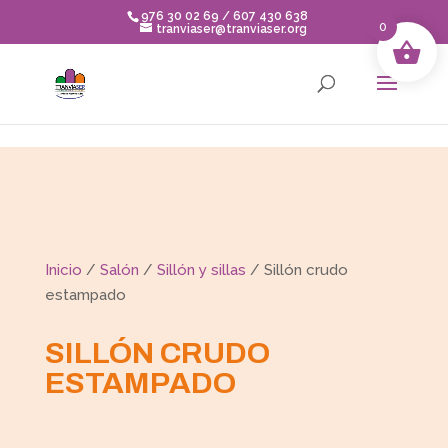
Skip to content
976 30 02 69 / 607 430 638
0
tranviaser@tranviaser.org
Inicio
/
Salón
/
Sillón y sillas
/ Sillón crudo
estampado
SILLÓN CRUDO
ESTAMPADO