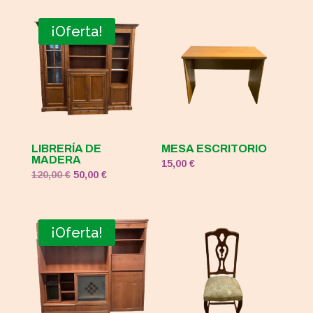
¡Oferta!
LIBRERÍA DE
MESA ESCRITORIO
MADERA
15,00
€
El
El
120,00
€
50,00
€
precio
precio
original
actual
era:
es:
¡Oferta!
120,00 €.
50,00 €.