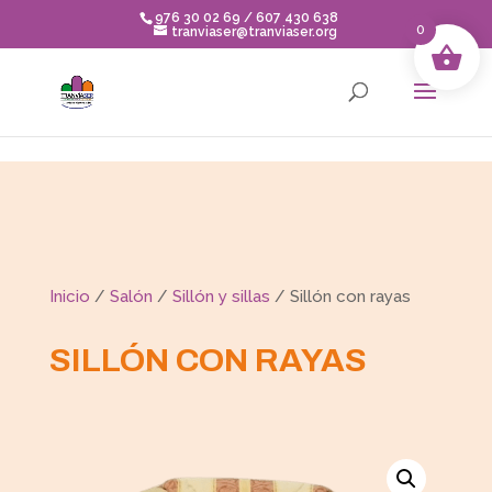
Skip to content
976 30 02 69 / 607 430 638
0
tranviaser@tranviaser.org
Inicio
/
Salón
/
Sillón y sillas
/ Sillón con rayas
SILLÓN CON RAYAS