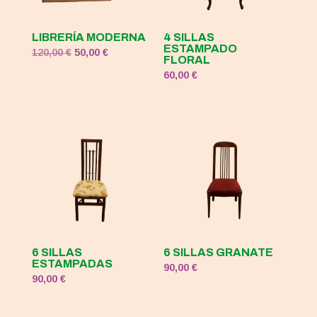
LIBRERÍA MODERNA
4 SILLAS
ESTAMPADO
El
El
120,00
€
50,00
€
FLORAL
precio
precio
60,00
€
original
actual
era:
es:
120,00 €.
50,00 €.
6 SILLAS
6 SILLAS GRANATE
ESTAMPADAS
90,00
€
90,00
€