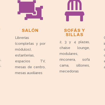


Y
SALÓN
SOFÁS Y
SILLAS
Librerías
2, 3 y 4 plazas,
(completas y por
chaise lounge,
módulos),
modulares,
estanterías,
,
rinconera, sofá
espacios TV,
,
cama, sillones,
mesas de centro,
mecedoras
mesas auxiliares