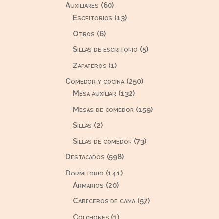
60
Auxiliares
60
productos
13
Escritorios
13
productos
6
Otros
6
productos
5
Sillas de escritorio
5
productos
1
Zapateros
1
producto
250
Comedor y cocina
250
132
productos
Mesa auxiliar
132
productos
159
Mesas de comedor
159
productos
2
Sillas
2
productos
73
Sillas de comedor
73
productos
598
Destacados
598
productos
141
Dormitorio
141
20
productos
Armarios
20
productos
57
Cabeceros de cama
57
productos
1
Colchones
1