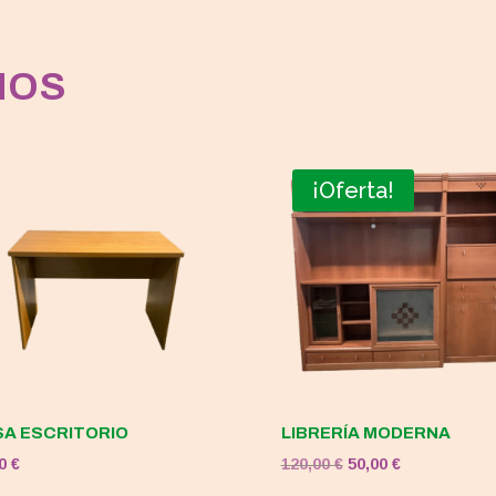
MOS
¡Oferta!
A ESCRITORIO
LIBRERÍA MODERNA
El
El
00
€
120,00
€
50,00
€
precio
precio