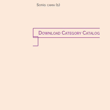
productos
1
Sofás cama
1
producto
Download Category Catalog