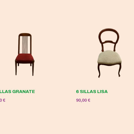
original
actual
era:
es:
120,00 €.
50,00 €.
ILLAS GRANATE
6 SILLAS LISA
00
€
90,00
€