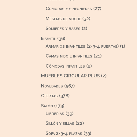
producto
27
Cómodas y sinfonieres
27
productos
32
Mesitas de noche
32
productos
2
Somieres y bases
2
productos
36
Infantil
36
productos
1
Armarios infantiles (2-3-4 puertas)
1
produ
21
Camas nido e infantiles
21
productos
2
Cómodas infantiles
2
productos
2
MUEBLES CIRCULAR PLUS
2
productos
567
Novedades
567
productos
378
Ofertas
378
productos
173
Salón
173
productos
39
Librerías
39
productos
22
Sillón y sillas
22
productos
33
Sofá 2-3-4 plazas
33