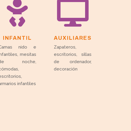


INFANTIL
AUXILIARES
Camas nido e
Zapateros,
infantiles, mesitas
escritorios, sillas
de noche,
de ordenador,
cómodas,
decoración
escritorios,
armarios infantiles