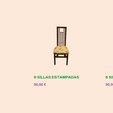
original
actual
era:
es:
120,00 €.
50,00 €.
6 SILLAS ESTAMPADAS
6 S
90,00
€
90,