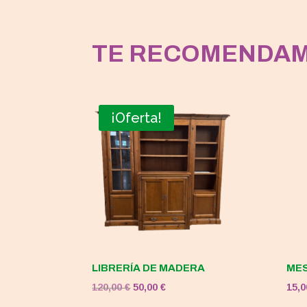
TE RECOMENDA
¡Oferta!
LIBRERÍA DE MADERA
MES
El
El
120,00
€
50,00
€
15,
precio
precio