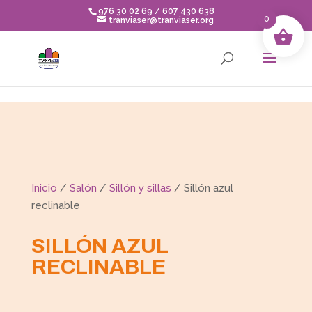
Skip to content
976 30 02 69 / 607 430 638
0
tranviaser@tranviaser.org
Inicio
/
Salón
/
Sillón y sillas
/ Sillón azul
reclinable
SILLÓN AZUL
RECLINABLE