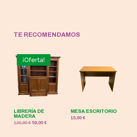
TE RECOMENDAMOS
¡Oferta!
LIBRERÍA DE
MESA ESCRITORIO
MADERA
15,00
€
El
El
120,00
€
50,00
€
precio
precio