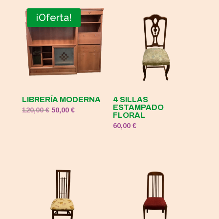
original
actual
era:
es:
¡Oferta!
120,00 €.
50,00 €.
LIBRERÍA MODERNA
4 SILLAS
ESTAMPADO
El
El
120,00
€
50,00
€
FLORAL
precio
precio
60,00
€
original
actual
era:
es:
120,00 €.
50,00 €.