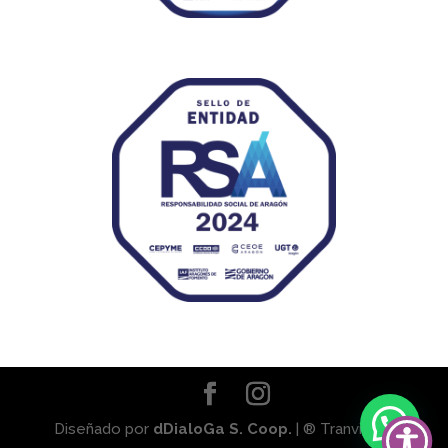
Diseñado por
dDialoGa S. Coop.
| ® Tranviaser