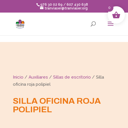
Skip to content
976 30 02 69 / 607 430 638
0
tranviaser@tranviaser.org
Inicio
/
Auxiliares
/
Sillas de escritorio
/ Silla
oficina roja polipiel
SILLA OFICINA ROJA
POLIPIEL