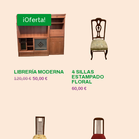
precio
precio
original
actual
era:
es:
¡Oferta!
120,00 €.
50,00 €.
LIBRERÍA MODERNA
4 SILLAS
ESTAMPADO
El
El
120,00
€
50,00
€
FLORAL
precio
precio
60,00
€
original
actual
era:
es:
120,00 €.
50,00 €.