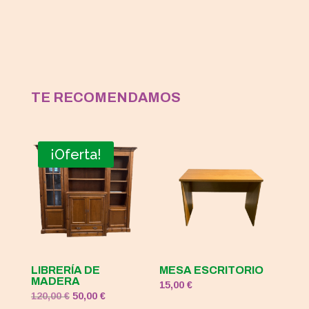
TE RECOMENDAMOS
¡Oferta!
LIBRERÍA DE
MESA ESCRITORIO
MADERA
15,00
€
El
El
120,00
€
50,00
€