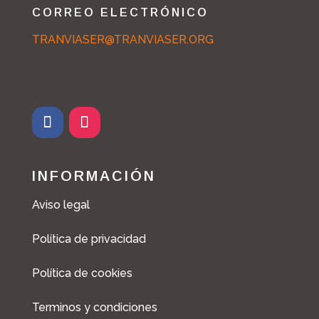
CORREO ELECTRÓNICO
TRANVIASER@TRANVIASER.ORG
F
I
a
n
c
s
INFORMACIÓN
e
t
b
a
Aviso legal
o
g
o
r
Política de privacidad
k
a
m
Política de cookies
Terminos y condiciones