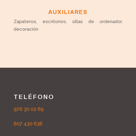
AUXILIARES
Zapateros, escritorios, sillas de ordenador,
decoración
TELÉFONO
976 30 02 69
607 430 638