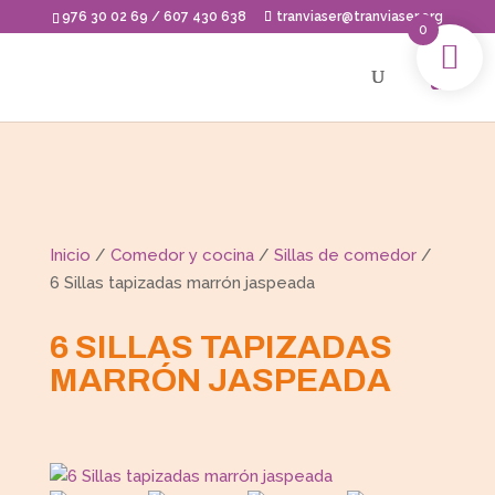
Skip
976 30 02 69 / 607 430 638
tranviaser@tranviaser.org
to
0
content
Inicio
/
Comedor y cocina
/
Sillas de comedor
/
6 Sillas tapizadas marrón jaspeada
6 SILLAS TAPIZADAS
MARRÓN JASPEADA