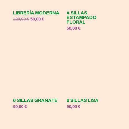
LIBRERÍA MODERNA
4 SILLAS
ESTAMPADO
El
El
120,00
€
50,00
€
FLORAL
precio
precio
60,00
€
original
actual
era:
es:
120,00 €.
50,00 €.
6 SILLAS GRANATE
6 SILLAS LISA
90,00
€
90,00
€