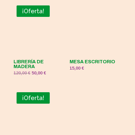
¡Oferta!
LIBRERÍA DE
MESA ESCRITORIO
MADERA
15,00
€
El
El
120,00
€
50,00
€
precio
precio
original
actual
era:
es:
¡Oferta!
120,00 €.
50,00 €.