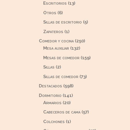
productos
13
Escritorios
13
productos
6
Otros
6
productos
5
Sillas de escritorio
5
productos
1
Zapateros
1
producto
250
Comedor y cocina
250
132
productos
Mesa auxiliar
132
productos
159
Mesas de comedor
159
productos
2
Sillas
2
productos
73
Sillas de comedor
73
productos
598
Destacados
598
productos
141
Dormitorio
141
20
productos
Armarios
20
productos
57
Cabeceros de cama
57
productos
1
Colchones
1
producto