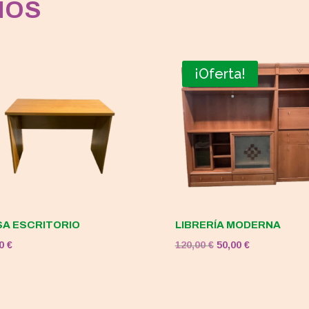
MOS
¡Oferta!
A ESCRITORIO
LIBRERÍA MODERNA
El
El
00
€
120,00
€
50,00
€
precio
precio
original
actual
era:
es: