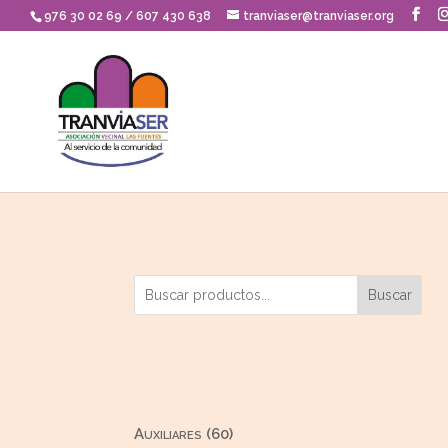
Skip
976 30 02 69 / 607 430 638
tranviaser@tranviaser.org
to
content
Buscar
60
Auxiliares
60