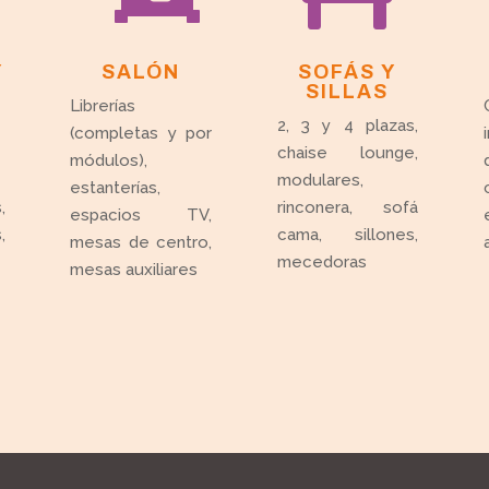
Y
SALÓN
SOFÁS Y
SILLAS
Librerías
2, 3 y 4 plazas,
(completas y por
chaise lounge,
módulos),
modulares,
estanterías,
,
rinconera, sofá
espacios TV,
,
cama, sillones,
mesas de centro,
mecedoras
mesas auxiliares