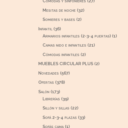
27
Cómodas y sinfonieres
27
productos
32
Mesitas de noche
32
productos
2
Somieres y bases
2
productos
36
Infantil
36
productos
1
Armarios infantiles (2-3-4 puertas)
1
produ
21
Camas nido e infantiles
21
productos
2
Cómodas infantiles
2
productos
2
MUEBLES CIRCULAR PLUS
2
productos
567
Novedades
567
productos
378
Ofertas
378
productos
173
Salón
173
productos
39
Librerías
39
productos
22
Sillón y sillas
22
productos
33
Sofá 2-3-4 plazas
33
productos
1
Sofás cama
1