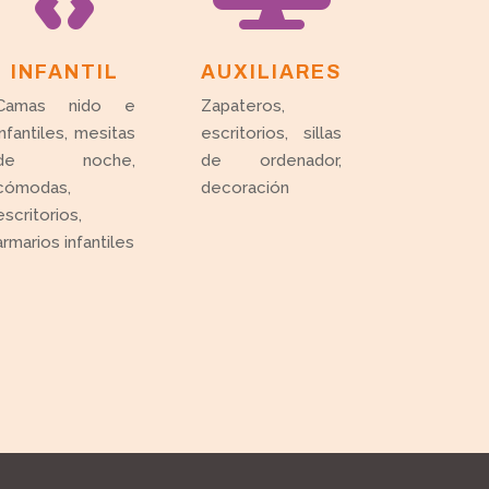
INFANTIL
AUXILIARES
Camas nido e
Zapateros,
infantiles, mesitas
escritorios, sillas
de noche,
de ordenador,
cómodas,
decoración
escritorios,
armarios infantiles