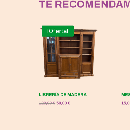
TE RECOMENDA
¡Oferta!
LIBRERÍA DE MADERA
MES
El
El
120,00
€
50,00
€
15,
precio
precio
original
actual
era:
es: