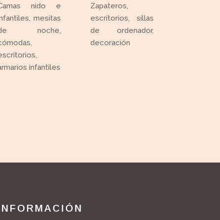
Camas nido e
Zapateros,
infantiles, mesitas
escritorios, sillas
de noche,
de ordenador,
cómodas,
decoración
escritorios,
armarios infantiles
INFORMACIÓN