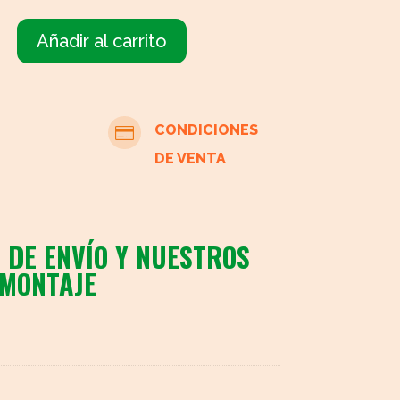
Añadir al carrito
mueble
para
TV
cantidad
CONDICIONES

DE VENTA
 DE ENVÍO Y NUESTROS
 MONTAJE