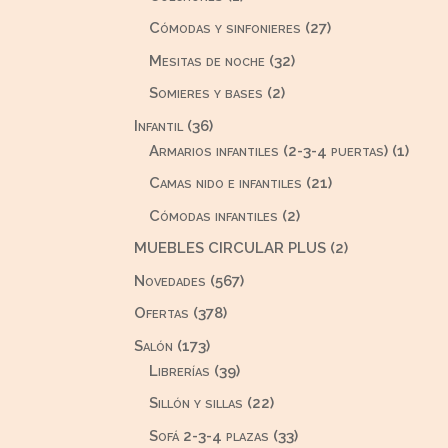
producto
27
Cómodas y sinfonieres
27
productos
32
Mesitas de noche
32
productos
2
Somieres y bases
2
productos
36
Infantil
36
productos
1
Armarios infantiles (2-3-4 puertas)
1
produ
21
Camas nido e infantiles
21
productos
2
Cómodas infantiles
2
productos
2
MUEBLES CIRCULAR PLUS
2
productos
567
Novedades
567
productos
378
Ofertas
378
productos
173
Salón
173
productos
39
Librerías
39
productos
22
Sillón y sillas
22
productos
33
Sofá 2-3-4 plazas
33