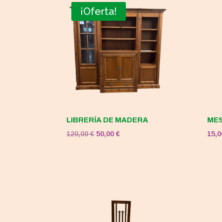
¡Oferta!
LIBRERÍA DE MADERA
MES
El
El
120,00
€
50,00
€
15,
precio
precio
original
actual
era:
es:
120,00 €.
50,00 €.