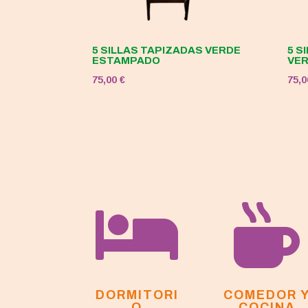
5 SILLAS TAPIZADAS VERDE
5 S
ESTAMPADO
VE
75,00
€
75,


DORMITORI
COMEDOR 
O
COCINA