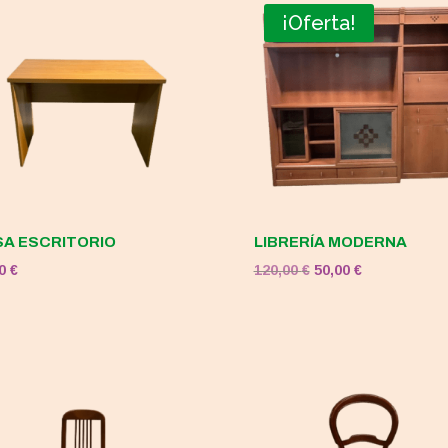
¡Oferta!
A ESCRITORIO
LIBRERÍA MODERNA
El
El
00
€
120,00
€
50,00
€
precio
precio
original
actual
era:
es:
120,00 €.
50,00 €.