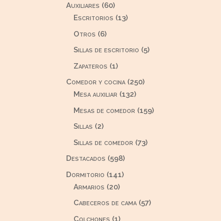
60
Auxiliares
60
productos
13
Escritorios
13
productos
6
Otros
6
productos
5
Sillas de escritorio
5
productos
1
Zapateros
1
producto
250
Comedor y cocina
250
132
productos
Mesa auxiliar
132
productos
159
Mesas de comedor
159
productos
2
Sillas
2
productos
73
Sillas de comedor
73
productos
598
Destacados
598
productos
141
Dormitorio
141
20
productos
Armarios
20
productos
57
Cabeceros de cama
57
productos
1
Colchones
1