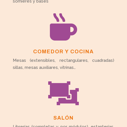
somieres y bases

COMEDOR Y COCINA
Mesas (extensibles, rectangulares, cuadradas)
sillas, mesas auxiliares, vitrinas…

SALÓN
Librerías (completas y por módulos), estanterías,