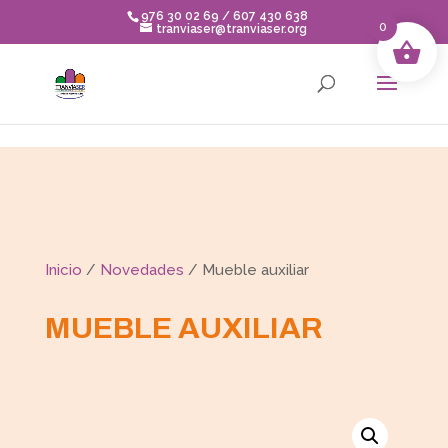
Skip to content
976 30 02 69 / 607 430 638
0
tranviaser@tranviaser.org
Inicio
/
Novedades
/ Mueble auxiliar
MUEBLE AUXILIAR