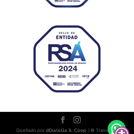
Diseñado por
dDialoGa S. Coop.
| ® Tranviaser