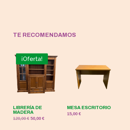
TE RECOMENDAMOS
¡Oferta!
LIBRERÍA DE
MESA ESCRITORIO
MADERA
15,00
€
El
El
120,00
€
50,00
€
precio
precio