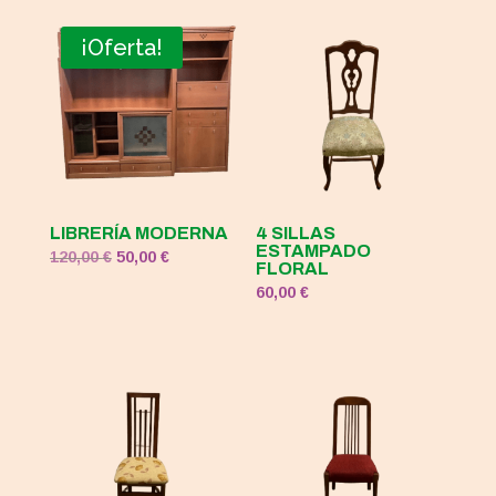
original
actual
era:
es:
¡Oferta!
120,00 €.
50,00 €.
LIBRERÍA MODERNA
4 SILLAS
ESTAMPADO
El
El
120,00
€
50,00
€
FLORAL
precio
precio
60,00
€
original
actual
era:
es:
120,00 €.
50,00 €.