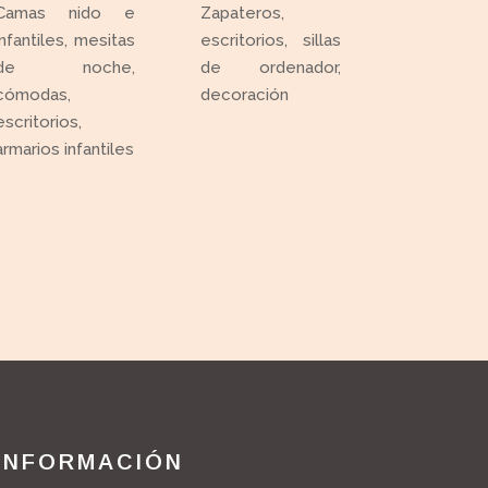
Camas nido e
Zapateros,
infantiles, mesitas
escritorios, sillas
de noche,
de ordenador,
cómodas,
decoración
escritorios,
armarios infantiles
INFORMACIÓN