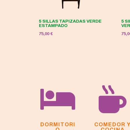
5 SILLAS TAPIZADAS VERDE
5 S
ESTAMPADO
VE
75,00
€
75,


DORMITORI
COMEDOR 
O
COCINA