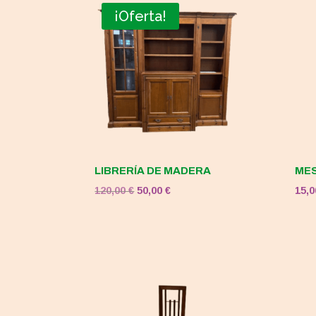
¡Oferta!
LIBRERÍA DE MADERA
MES
El
El
120,00
€
50,00
€
15,
precio
precio
original
actual
era:
es:
120,00 €.
50,00 €.