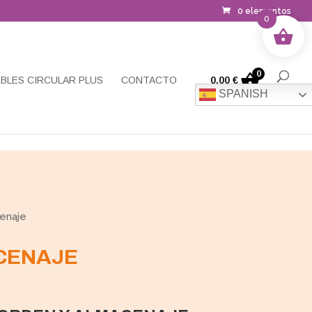
0 elementos
0
0
BLES CIRCULAR PLUS
CONTACTO
0,00
€
SPANISH
enaje
CENAJE