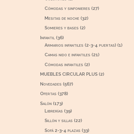
producto
27
Cómodas y sinfonieres
27
productos
32
Mesitas de noche
32
productos
2
Somieres y bases
2
productos
36
Infantil
36
productos
1
Armarios infantiles (2-3-4 puertas)
1
produ
21
Camas nido e infantiles
21
productos
2
Cómodas infantiles
2
productos
2
MUEBLES CIRCULAR PLUS
2
productos
567
Novedades
567
productos
378
Ofertas
378
productos
173
Salón
173
productos
39
Librerías
39
productos
22
Sillón y sillas
22
productos
33
Sofá 2-3-4 plazas
33