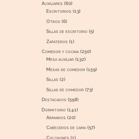
60
Auxiliares
60
productos
13
Escritorios
13
productos
6
Otros
6
productos
5
Sillas de escritorio
5
productos
1
Zapateros
1
producto
250
Comedor y cocina
250
132
productos
Mesa auxiliar
132
productos
159
Mesas de comedor
159
productos
2
Sillas
2
productos
73
Sillas de comedor
73
productos
598
Destacados
598
productos
141
Dormitorio
141
20
productos
Armarios
20
productos
57
Cabeceros de cama
57
productos
1
Colchones
1