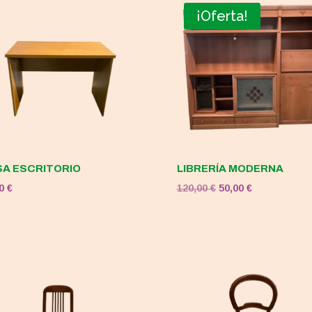
¡Oferta!
A ESCRITORIO
LIBRERÍA MODERNA
El
El
00
€
120,00
€
50,00
€
precio
precio
original
actual
era:
es:
120,00 €.
50,00 €.