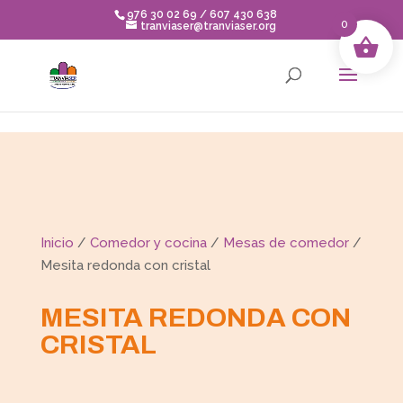
Skip to content
976 30 02 69 / 607 430 638
0
tranviaser@tranviaser.org
Inicio
/
Comedor y cocina
/
Mesas de comedor
/
Mesita redonda con cristal
MESITA REDONDA CON
CRISTAL