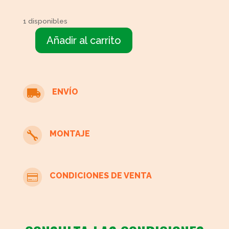
1 disponibles
Añadir al carrito
Mesita
redonda
con
cristal
ENVÍO

cantidad
MONTAJE

CONDICIONES DE VENTA
