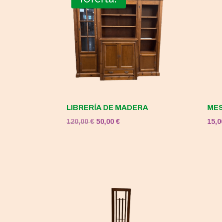
LIBRERÍA DE MADERA
MES
El
El
120,00
€
50,00
€
15,
precio
precio
original
actual
era:
es:
120,00 €.
50,00 €.