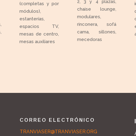
2, 3 y 4 plazas,
(completas y por
chaise lounge,
módulos),
modulares,
estanterías,
,
rinconera, sofá
espacios TV,
,
cama, sillones,
mesas de centro,
mecedoras
mesas auxiliares
CORREO ELECTRÓNICO
TRANVIASER@TRANVIASER.ORG