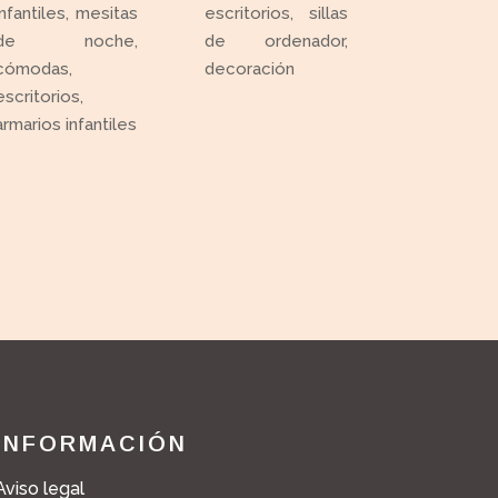
infantiles, mesitas
escritorios, sillas
de noche,
de ordenador,
cómodas,
decoración
escritorios,
armarios infantiles
INFORMACIÓN
Aviso legal