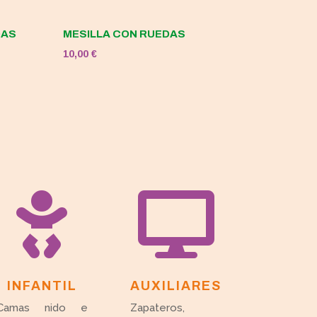
DAS
MESILLA CON RUEDAS
10,00
€


INFANTIL
AUXILIARES
Camas nido e
Zapateros,