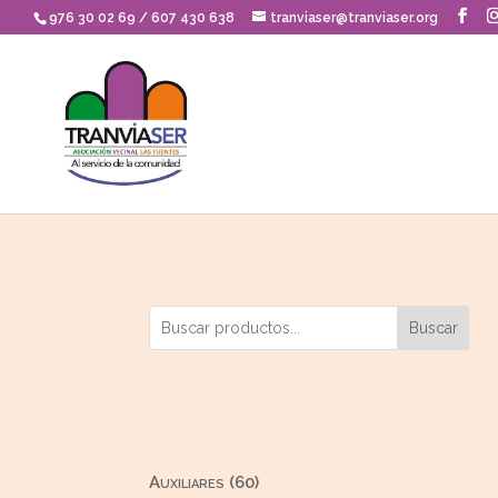
Skip
976 30 02 69 / 607 430 638
tranviaser@tranviaser.org
to
content
Buscar
60
Auxiliares
60