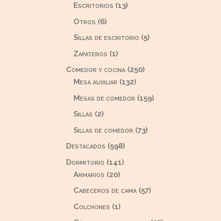
productos
13
Escritorios
13
productos
6
Otros
6
productos
5
Sillas de escritorio
5
productos
1
Zapateros
1
producto
250
Comedor y cocina
250
132
productos
Mesa auxiliar
132
productos
159
Mesas de comedor
159
productos
2
Sillas
2
productos
73
Sillas de comedor
73
productos
598
Destacados
598
productos
141
Dormitorio
141
20
productos
Armarios
20
productos
57
Cabeceros de cama
57
productos
1
Colchones
1
producto