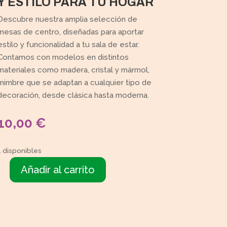
Y ESTILO PARA TU HOGAR
Descubre nuestra amplia selección de
mesas de centro, diseñadas para aportar
estilo y funcionalidad a tu sala de estar.
Contamos con modelos en distintos
materiales como madera, cristal y mármol,
mimbre que se adaptan a cualquier tipo de
decoración, desde clásica hasta moderna.
10,00
€
1 disponibles
Añadir al carrito
Mesita
rectangular
madera
cantidad