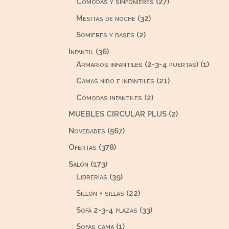
27
Cómodas y sinfonieres
27
productos
32
Mesitas de noche
32
productos
2
Somieres y bases
2
productos
36
Infantil
36
productos
1
Armarios infantiles (2-3-4 puertas)
1
produ
21
Camas nido e infantiles
21
productos
2
Cómodas infantiles
2
productos
2
MUEBLES CIRCULAR PLUS
2
productos
567
Novedades
567
productos
378
Ofertas
378
productos
173
Salón
173
productos
39
Librerías
39
productos
22
Sillón y sillas
22
productos
33
Sofá 2-3-4 plazas
33
productos
1
Sofás cama
1