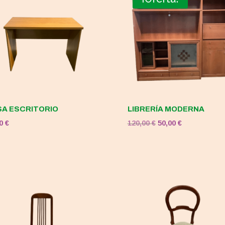
A ESCRITORIO
LIBRERÍA MODERNA
El
El
00
€
120,00
€
50,00
€
precio
precio
original
actual
era:
es:
120,00 €.
50,00 €.