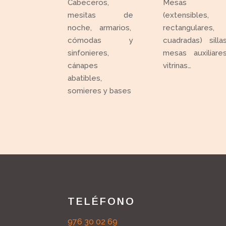
Cabeceros,
Mesas
mesitas de
(extensibles,
noche, armarios,
rectangulares,
cómodas y
cuadradas) sillas
sinfonieres,
mesas auxiliares
cánapes
vitrinas…
abatibles,
somieres y bases
TELÉFONO
976 30 02 69