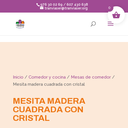
Skip to content
976 30 02 69 / 607 430 638
0
tranviaser@tranviaser.org
Inicio
/
Comedor y cocina
/
Mesas de comedor
/
Mesita madera cuadrada con cristal
MESITA MADERA
CUADRADA CON
CRISTAL