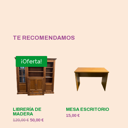
TE RECOMENDAMOS
¡Oferta!
LIBRERÍA DE
MESA ESCRITORIO
MADERA
15,00
€
El
El
120,00
€
50,00
€
precio
precio