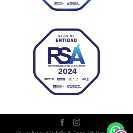
Diseñado por
dDialoGa S. Coop.
| ® Tranviaser