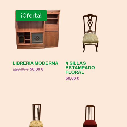
original
actual
era:
es:
¡Oferta!
120,00 €.
50,00 €.
LIBRERÍA MODERNA
4 SILLAS
ESTAMPADO
El
El
120,00
€
50,00
€
FLORAL
precio
precio
60,00
€
original
actual
era:
es:
120,00 €.
50,00 €.