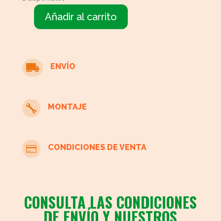
Añadir al carrito
Mesita
madera
cuadrada
con
ENVÍO

cristal
cantidad
MONTAJE

CONDICIONES DE VENTA

CONSULTA LAS CONDICIONES
DE ENVÍO Y NUESTROS