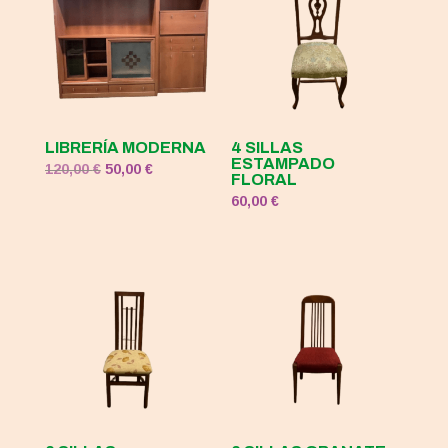
LIBRERÍA MODERNA
4 SILLAS
ESTAMPADO
El
El
120,00
€
50,00
€
FLORAL
precio
precio
60,00
€
original
actual
era:
es:
120,00 €.
50,00 €.