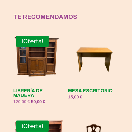
TE RECOMENDAMOS
¡Oferta!
LIBRERÍA DE
MESA ESCRITORIO
MADERA
15,00
€
El
El
120,00
€
50,00
€
precio
precio
original
actual
era:
es:
¡Oferta!
120,00 €.
50,00 €.