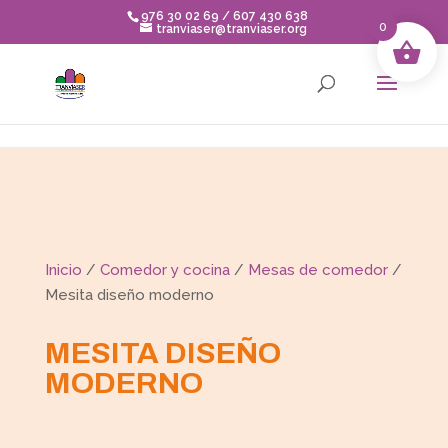
Skip to content
976 30 02 69 / 607 430 638
0
tranviaser@tranviaser.org
Inicio
/
Comedor y cocina
/
Mesas de comedor
/
Mesita diseño moderno
MESITA DISEÑO
MODERNO