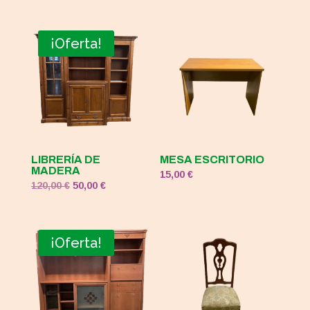
¡Oferta!
LIBRERÍA DE
MESA ESCRITORIO
MADERA
15,00
€
El
El
120,00
€
50,00
€
precio
precio
original
actual
era:
es:
¡Oferta!
120,00 €.
50,00 €.