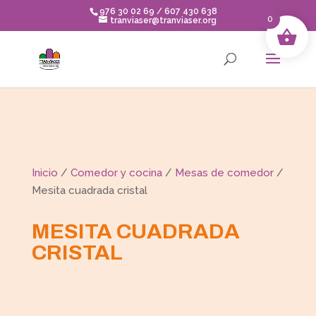
Skip
976 30 02 69 / 607 430 638
to
0
tranviaser@tranviaser.org
content
Inicio
/
Comedor y cocina
/
Mesas de comedor
/
Mesita cuadrada cristal
MESITA CUADRADA
CRISTAL