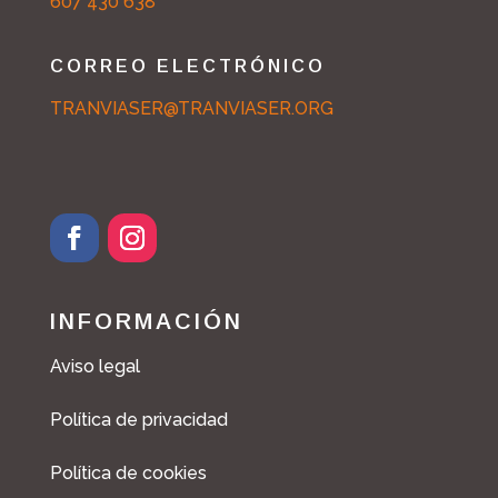
607 430 638
CORREO ELECTRÓNICO
TRANVIASER@TRANVIASER.ORG
F
I
a
n
c
s
INFORMACIÓN
e
t
b
a
Aviso legal
o
g
o
r
Política de privacidad
k
a
m
Política de cookies