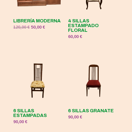
LIBRERÍA MODERNA
4 SILLAS
ESTAMPADO
El
El
120,00
€
50,00
€
FLORAL
precio
precio
60,00
€
original
actual
era:
es:
120,00 €.
50,00 €.
6 SILLAS
6 SILLAS GRANATE
ESTAMPADAS
90,00
€
90,00
€