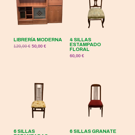
LIBRERÍA MODERNA
4 SILLAS
ESTAMPADO
El
El
120,00
€
50,00
€
FLORAL
precio
precio
60,00
€
original
actual
era:
es:
120,00 €.
50,00 €.
6 SILLAS
6 SILLAS GRANATE