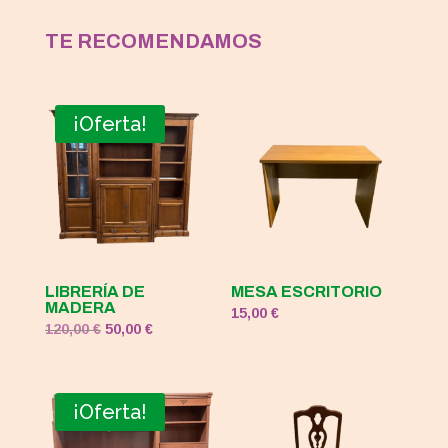
TE RECOMENDAMOS
¡Oferta!
LIBRERÍA DE
MESA ESCRITORIO
MADERA
15,00
€
El
El
120,00
€
50,00
€
precio
precio
original
actual
era:
es:
¡Oferta!
120,00 €.
50,00 €.