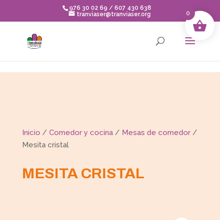
Skip to content
976 30 02 69 / 607 430 638
0
tranviaser@tranviaser.org
Inicio
/
Comedor y cocina
/
Mesas de comedor
/
Mesita cristal
MESITA CRISTAL