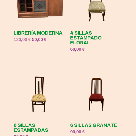
LIBRERÍA MODERNA
4 SILLAS
ESTAMPADO
El
El
120,00
€
50,00
€
FLORAL
precio
precio
60,00
€
original
actual
era:
es:
120,00 €.
50,00 €.
6 SILLAS
6 SILLAS GRANATE
ESTAMPADAS
90,00
€