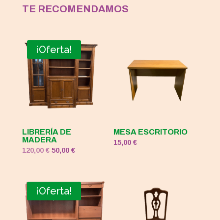
TE RECOMENDAMOS
¡Oferta!
LIBRERÍA DE
MESA ESCRITORIO
MADERA
15,00
€
El
El
120,00
€
50,00
€
precio
precio
original
actual
era:
es:
¡Oferta!
120,00 €.
50,00 €.