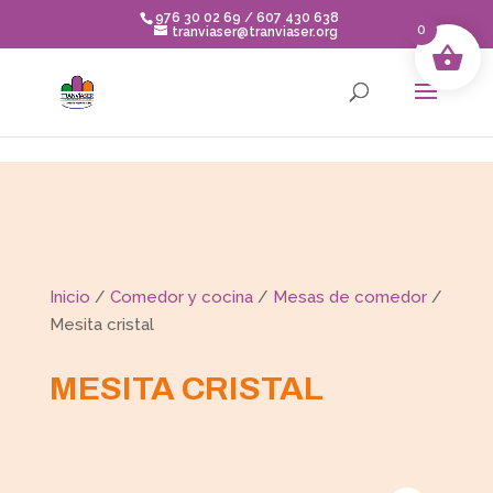
Skip to content
976 30 02 69 / 607 430 638
0
tranviaser@tranviaser.org
Inicio
/
Comedor y cocina
/
Mesas de comedor
/
Mesita cristal
MESITA CRISTAL