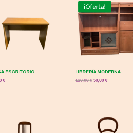
¡Oferta!
A ESCRITORIO
LIBRERÍA MODERNA
El
El
00
€
120,00
€
50,00
€
precio
precio
original
actual
era:
es:
120,00 €.
50,00 €.