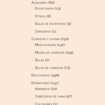
60
Auxiliares
60
productos
13
Escritorios
13
productos
6
Otros
6
productos
5
Sillas de escritorio
5
productos
1
Zapateros
1
producto
250
Comedor y cocina
250
132
productos
Mesa auxiliar
132
productos
159
Mesas de comedor
159
productos
2
Sillas
2
productos
73
Sillas de comedor
73
productos
598
Destacados
598
productos
141
Dormitorio
141
20
productos
Armarios
20
productos
57
Cabeceros de cama
57
productos
1
Colchones
1