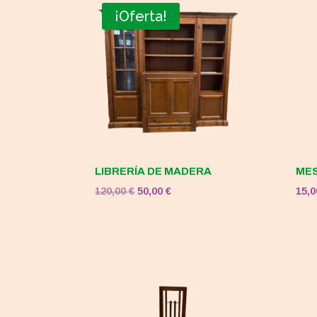
¡Oferta!
LIBRERÍA DE MADERA
MES
El
El
120,00
€
50,00
€
15,
precio
precio
original
actual
era:
es:
120,00 €.
50,00 €.