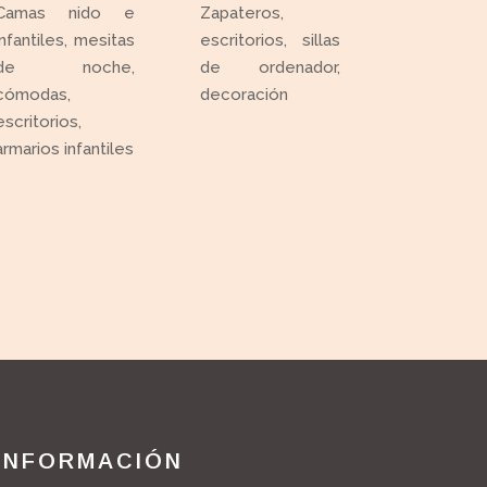
Camas nido e
Zapateros,
infantiles, mesitas
escritorios, sillas
de noche,
de ordenador,
cómodas,
decoración
escritorios,
armarios infantiles
INFORMACIÓN