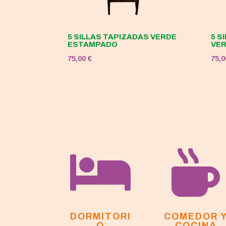
5 SILLAS TAPIZADAS VERDE
5 S
ESTAMPADO
VE
75,00
€
75,


DORMITORI
COMEDOR 
O
COCINA