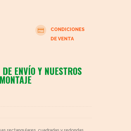
CONDICIONES

DE VENTA
 DE ENVÍO Y NUESTROS
 MONTAJE
as rectangulares, cuadradas y redondas,