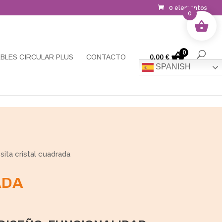
0 elementos
0
0
BLES CIRCULAR PLUS
CONTACTO
0,00
€
SPANISH
ita cristal cuadrada
ADA