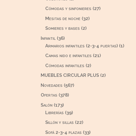
producto
27
Cómodas y sinfonieres
27
productos
32
Mesitas de noche
32
productos
2
Somieres y bases
2
productos
36
Infantil
36
productos
1
Armarios infantiles (2-3-4 puertas)
1
produ
21
Camas nido e infantiles
21
productos
2
Cómodas infantiles
2
productos
2
MUEBLES CIRCULAR PLUS
2
productos
567
Novedades
567
productos
378
Ofertas
378
productos
173
Salón
173
productos
39
Librerías
39
productos
22
Sillón y sillas
22
productos
33
Sofá 2-3-4 plazas
33