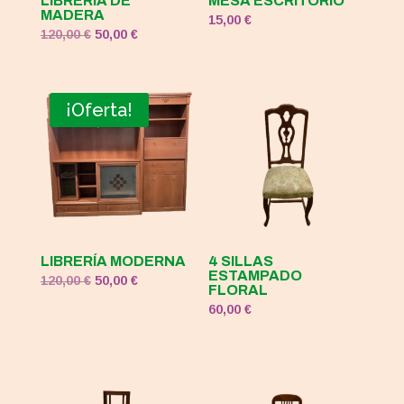
LIBRERÍA DE
MESA ESCRITORIO
MADERA
15,00
€
El
El
120,00
€
50,00
€
precio
precio
original
actual
era:
es:
¡Oferta!
120,00 €.
50,00 €.
LIBRERÍA MODERNA
4 SILLAS
ESTAMPADO
El
El
120,00
€
50,00
€
FLORAL
precio
precio
60,00
€
original
actual
era:
es:
120,00 €.
50,00 €.