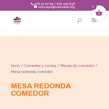
Skip to content
976 30 02 69 / 607 430 638
0
tranviaser@tranviaser.org
Inicio
/
Comedor y cocina
/
Mesas de comedor
/
Mesa redonda comedor
MESA REDONDA
COMEDOR