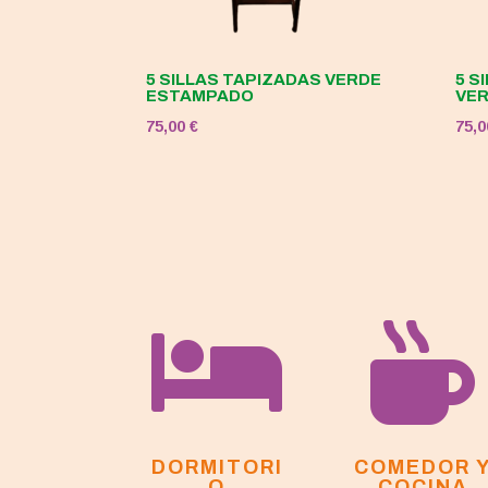
5 SILLAS TAPIZADAS VERDE
5 S
ESTAMPADO
VE
75,00
€
75,


DORMITORI
COMEDOR 
O
COCINA