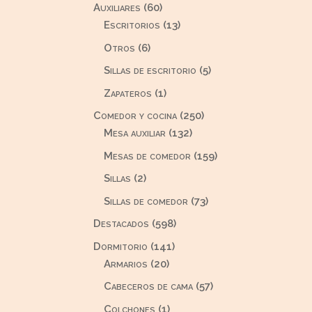
60
Auxiliares
60
productos
13
Escritorios
13
productos
6
Otros
6
productos
5
Sillas de escritorio
5
productos
1
Zapateros
1
producto
250
Comedor y cocina
250
132
productos
Mesa auxiliar
132
productos
159
Mesas de comedor
159
productos
2
Sillas
2
productos
73
Sillas de comedor
73
productos
598
Destacados
598
productos
141
Dormitorio
141
20
productos
Armarios
20
productos
57
Cabeceros de cama
57
productos
1
Colchones
1