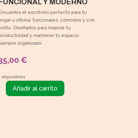
FUNCIONAL Y MODERNO
Encuentra el escritorio perfecto para tu
hogar u oficina: funcionales, cómodos y con
estilo. Diseñados para mejorar tu
productividad y mantener tu espacio
siempre organizado.
35,00
€
1 disponibles
Añadir al carrito
Mesa
escritorio
cantidad