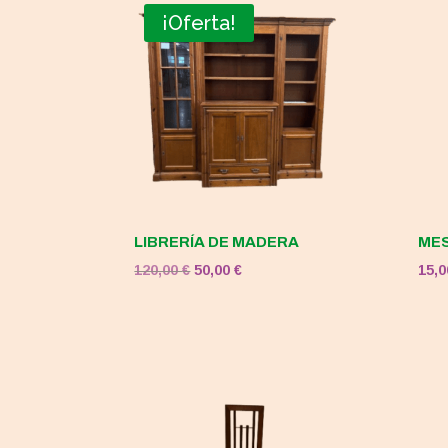
¡Oferta!
LIBRERÍA DE MADERA
MES
El
El
120,00
€
50,00
€
15,
precio
precio
original
actual
era:
es:
120,00 €.
50,00 €.