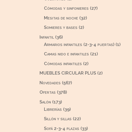
producto
27
Cómodas y sinfonieres
27
productos
32
Mesitas de noche
32
productos
2
Somieres y bases
2
productos
36
Infantil
36
productos
1
Armarios infantiles (2-3-4 puertas)
1
produ
21
Camas nido e infantiles
21
productos
2
Cómodas infantiles
2
productos
2
MUEBLES CIRCULAR PLUS
2
productos
567
Novedades
567
productos
378
Ofertas
378
productos
173
Salón
173
productos
39
Librerías
39
productos
22
Sillón y sillas
22
productos
33
Sofá 2-3-4 plazas
33