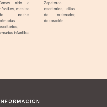
Camas nido e
Zapateros,
infantiles, mesitas
escritorios, sillas
de noche,
de ordenador,
cómodas,
decoración
escritorios,
armarios infantiles
INFORMACIÓN