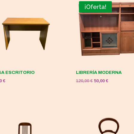
¡Oferta!
A ESCRITORIO
LIBRERÍA MODERNA
El
El
00
€
120,00
€
50,00
€
precio
precio
original
actual
era:
es:
120,00 €.
50,00 €.