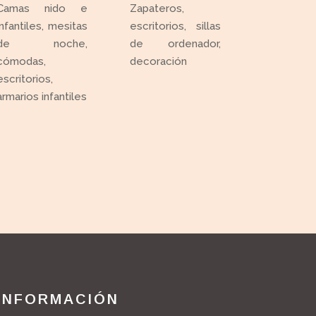
Camas nido e
Zapateros,
infantiles, mesitas
escritorios, sillas
de noche,
de ordenador,
cómodas,
decoración
escritorios,
armarios infantiles
INFORMACIÓN