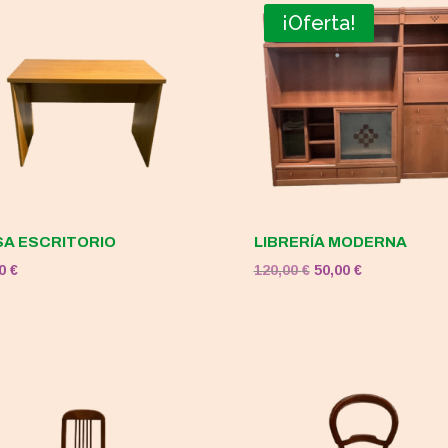
¡Oferta!
A ESCRITORIO
LIBRERÍA MODERNA
El
El
00
€
120,00
€
50,00
€
precio
precio
original
actual
era:
es:
120,00 €.
50,00 €.