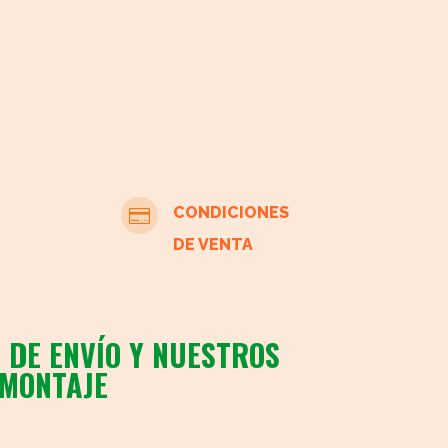
negra
cantidad
CONDICIONES

DE VENTA
 DE ENVÍO Y NUESTROS
 MONTAJE