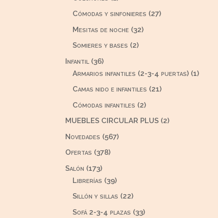
producto
27
Cómodas y sinfonieres
27
productos
32
Mesitas de noche
32
productos
2
Somieres y bases
2
productos
36
Infantil
36
productos
1
Armarios infantiles (2-3-4 puertas)
1
produ
21
Camas nido e infantiles
21
productos
2
Cómodas infantiles
2
productos
2
MUEBLES CIRCULAR PLUS
2
productos
567
Novedades
567
productos
378
Ofertas
378
productos
173
Salón
173
productos
39
Librerías
39
productos
22
Sillón y sillas
22
productos
33
Sofá 2-3-4 plazas
33