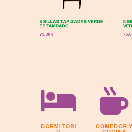
5 SILLAS TAPIZADAS VERDE
5 S
ESTAMPADO
VE
75,00
€
75,


DORMITORI
COMEDOR 
O
COCINA