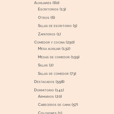
60
Auxiliares
60
productos
13
Escritorios
13
productos
6
Otros
6
productos
5
Sillas de escritorio
5
productos
1
Zapateros
1
producto
250
Comedor y cocina
250
132
productos
Mesa auxiliar
132
productos
159
Mesas de comedor
159
productos
2
Sillas
2
productos
73
Sillas de comedor
73
productos
598
Destacados
598
productos
141
Dormitorio
141
20
productos
Armarios
20
productos
57
Cabeceros de cama
57
productos
1
Colchones
1