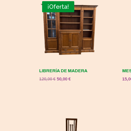
¡Oferta!
LIBRERÍA DE MADERA
MES
El
El
120,00
€
50,00
€
15,
precio
precio
original
actual
era:
es:
120,00 €.
50,00 €.