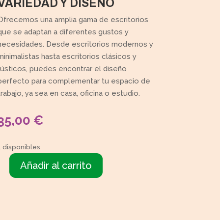
VARIEDAD Y DISEÑO
Ofrecemos una amplia gama de escritorios
que se adaptan a diferentes gustos y
necesidades. Desde escritorios modernos y
minimalistas hasta escritorios clásicos y
rústicos, puedes encontrar el diseño
perfecto para complementar tu espacio de
trabajo, ya sea en casa, oficina o estudio.
35,00
€
1 disponibles
Añadir al carrito
Mesa
escritorio
blanca
y