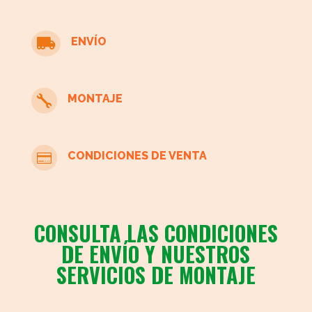
con
ruedas
ENVÍO

cantidad
MONTAJE

CONDICIONES DE VENTA

CONSULTA LAS CONDICIONES
DE ENVÍO Y NUESTROS
SERVICIOS DE MONTAJE