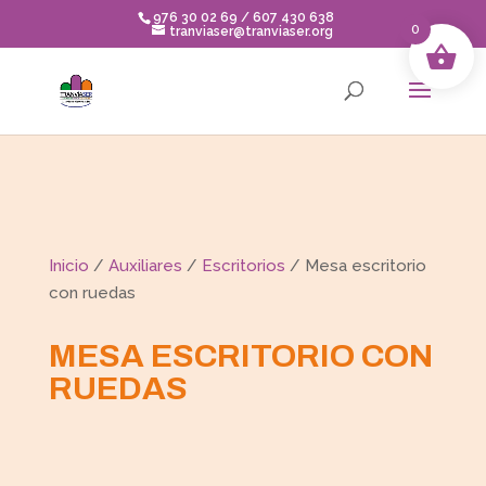
Skip
976 30 02 69 / 607 430 638
to
0
tranviaser@tranviaser.org
content
Inicio
/
Auxiliares
/
Escritorios
/ Mesa escritorio
con ruedas
MESA ESCRITORIO CON
RUEDAS