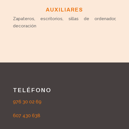
AUXILIARES
Zapateros, escritorios, sillas de ordenador,
decoración
TELÉFONO
976 30 02 69
607 430 638