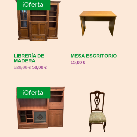
¡Oferta!
LIBRERÍA DE
MESA ESCRITORIO
MADERA
15,00
€
El
El
120,00
€
50,00
€
precio
precio
original
actual
era:
es:
¡Oferta!
120,00 €.
50,00 €.