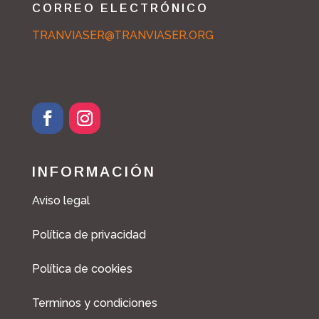
CORREO ELECTRÓNICO
TRANVIASER@TRANVIASER.ORG
F
I
a
n
c
s
INFORMACIÓN
e
t
b
a
Aviso legal
o
g
o
r
Política de privacidad
k
a
m
Política de cookies
Terminos y condiciones