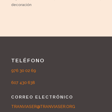
decoración
TELÉFONO
976 30 02 69
607 430 638
CORREO ELECTRÓNICO
TRANVIASER@TRANVIASER.ORG