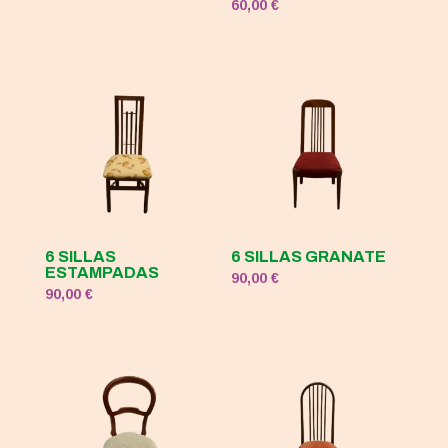
60,00
€
original
actual
era:
es:
120,00 €.
50,00 €.
6 SILLAS
6 SILLAS GRANATE
ESTAMPADAS
90,00
€
90,00
€