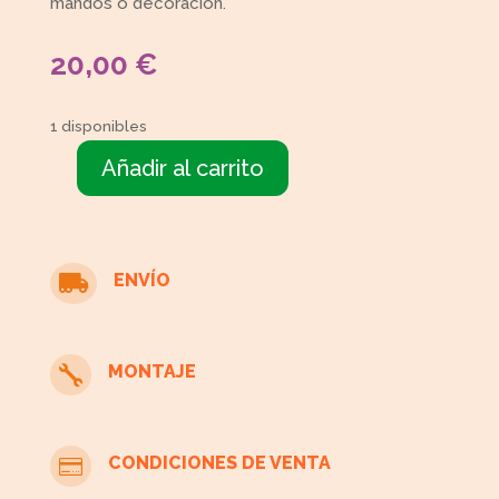
mandos o decoración.
20,00
€
1 disponibles
Añadir al carrito
Mesa
con
cristal
cantidad
ENVÍO

MONTAJE

CONDICIONES DE VENTA
