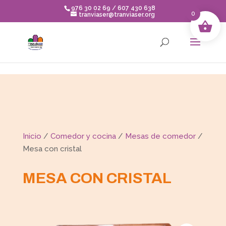
Skip to content
976 30 02 69 / 607 430 638
0
tranviaser@tranviaser.org
Inicio
/
Comedor y cocina
/
Mesas de comedor
/
Mesa con cristal
MESA CON CRISTAL