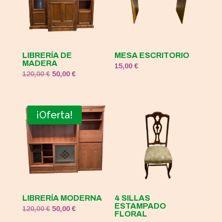
LIBRERÍA DE
MESA ESCRITORIO
MADERA
15,00
€
El
El
120,00
€
50,00
€
precio
precio
original
actual
era:
es:
¡Oferta!
120,00 €.
50,00 €.
LIBRERÍA MODERNA
4 SILLAS
ESTAMPADO
El
El
120,00
€
50,00
€
FLORAL
precio
precio