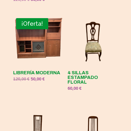
precio
precio
original
actual
era:
es:
¡Oferta!
120,00 €.
50,00 €.
LIBRERÍA MODERNA
4 SILLAS
ESTAMPADO
El
El
120,00
€
50,00
€
FLORAL
precio
precio
60,00
€
original
actual
era:
es:
120,00 €.
50,00 €.