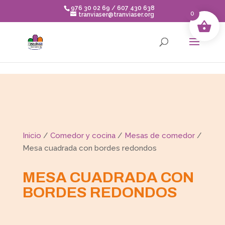
Skip to content
976 30 02 69 / 607 430 638
0
tranviaser@tranviaser.org
Inicio
/
Comedor y cocina
/
Mesas de comedor
/
Mesa cuadrada con bordes redondos
MESA CUADRADA CON
BORDES REDONDOS