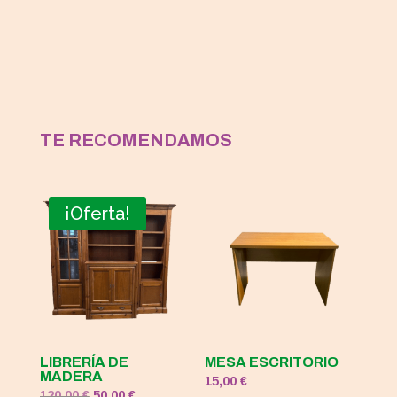
TE RECOMENDAMOS
¡Oferta!
LIBRERÍA DE
MESA ESCRITORIO
MADERA
15,00
€
El
El
120,00
€
50,00
€