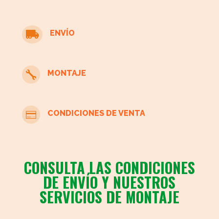
cristal
combinada
con
ENVÍO

madera
cantidad
MONTAJE

CONDICIONES DE VENTA

CONSULTA LAS CONDICIONES
DE ENVÍO Y NUESTROS
SERVICIOS DE MONTAJE