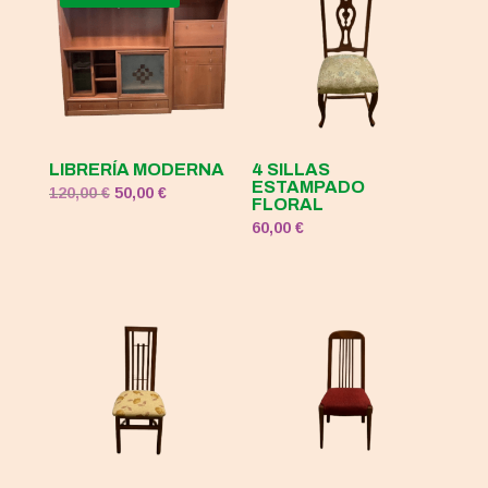
120,00 €.
50,00 €.
LIBRERÍA MODERNA
4 SILLAS
ESTAMPADO
El
El
120,00
€
50,00
€
FLORAL
precio
precio
60,00
€
original
actual
era:
es:
120,00 €.
50,00 €.