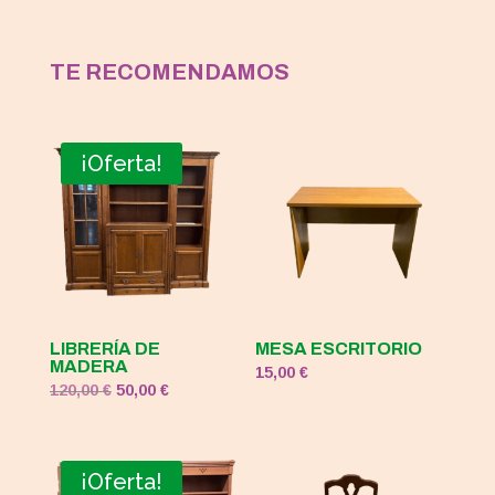
TE RECOMENDAMOS
¡Oferta!
LIBRERÍA DE
MESA ESCRITORIO
MADERA
15,00
€
El
El
120,00
€
50,00
€
precio
precio
original
actual
era:
es:
¡Oferta!