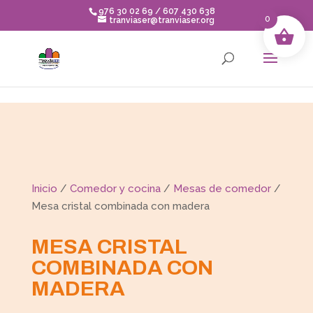
Skip to content
976 30 02 69 / 607 430 638
0
tranviaser@tranviaser.org
Inicio
/
Comedor y cocina
/
Mesas de comedor
/
Mesa cristal combinada con madera
MESA CRISTAL
COMBINADA CON
MADERA