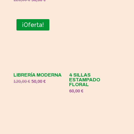
precio
precio
original
actual
era:
es:
¡Oferta!
120,00 €.
50,00 €.
LIBRERÍA MODERNA
4 SILLAS
ESTAMPADO
El
El
120,00
€
50,00
€
FLORAL
precio
precio
60,00
€
original
actual
era:
es:
120,00 €.
50,00 €.