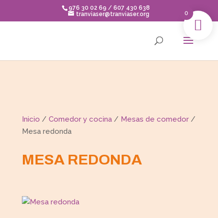
Skip
976 30 02 69 / 607 430 638
to
0
tranviaser@tranviaser.org
content
Inicio
/
Comedor y cocina
/
Mesas de comedor
/
Mesa redonda
MESA REDONDA