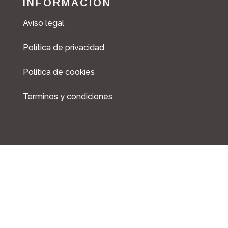
INFORMACIÓN
e
t
b
a
Aviso legal
o
g
o
r
Política de privacidad
k
a
m
Política de cookies
Terminos y condiciones