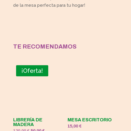
de la mesa perfecta para tu hogar!
TE RECOMENDAMOS
¡Oferta!
LIBRERÍA DE
MESA ESCRITORIO
MADERA
15,00
€
El
El
120,00
€
50,00
€