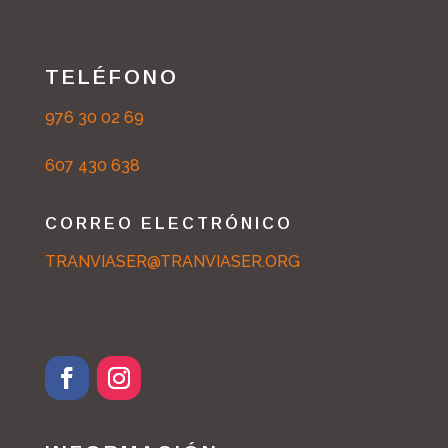
TELÉFONO
976 30 02 69
607 430 638
CORREO ELECTRÓNICO
TRANVIASER@TRANVIASER.ORG
F
I
a
n
c
s