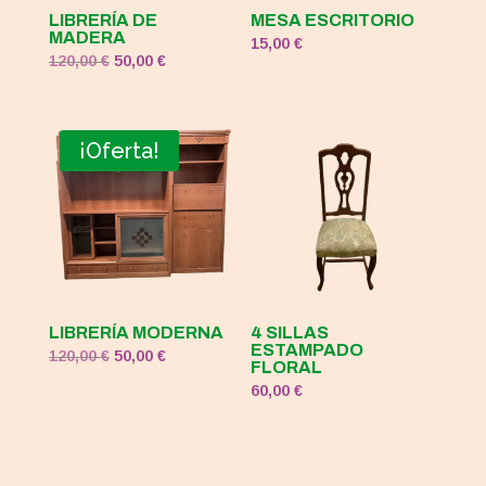
LIBRERÍA DE
MESA ESCRITORIO
MADERA
15,00
€
El
El
120,00
€
50,00
€
precio
precio
original
actual
era:
es:
¡Oferta!
120,00 €.
50,00 €.
LIBRERÍA MODERNA
4 SILLAS
ESTAMPADO
El
El
120,00
€
50,00
€
FLORAL
precio
precio
60,00
€
original
actual
era:
es:
120,00 €.
50,00 €.