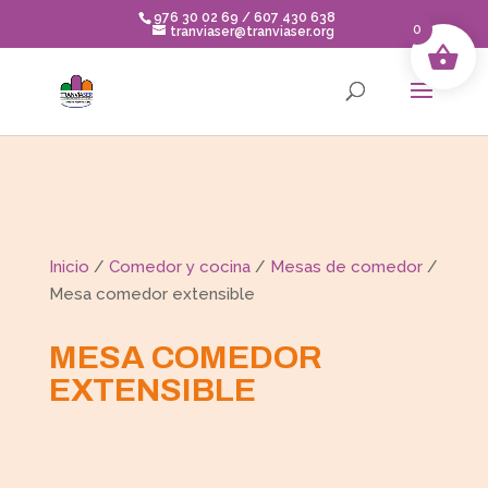
Skip
976 30 02 69 / 607 430 638
to
0
tranviaser@tranviaser.org
content
Inicio
/
Comedor y cocina
/
Mesas de comedor
/
Mesa comedor extensible
MESA COMEDOR
EXTENSIBLE