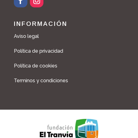
F
I
a
n
c
s
INFORMACIÓN
e
t
b
a
Aviso legal
o
g
o
r
Política de privacidad
k
a
m
Política de cookies
Terminos y condiciones