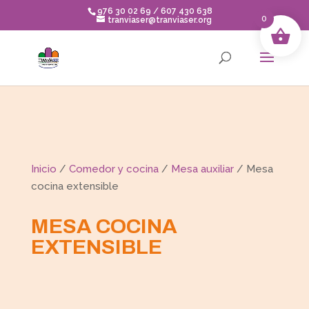
Skip
976 30 02 69 / 607 430 638
to
0
tranviaser@tranviaser.org
content
Inicio
/
Comedor y cocina
/
Mesa auxiliar
/ Mesa
cocina extensible
MESA COCINA
EXTENSIBLE