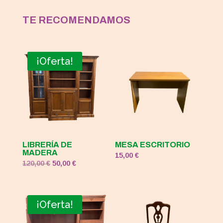
TE RECOMENDAMOS
¡Oferta!
LIBRERÍA DE
MESA ESCRITORIO
MADERA
15,00
€
El
El
120,00
€
50,00
€
precio
precio
original
actual
era:
es:
¡Oferta!
120,00 €.
50,00 €.