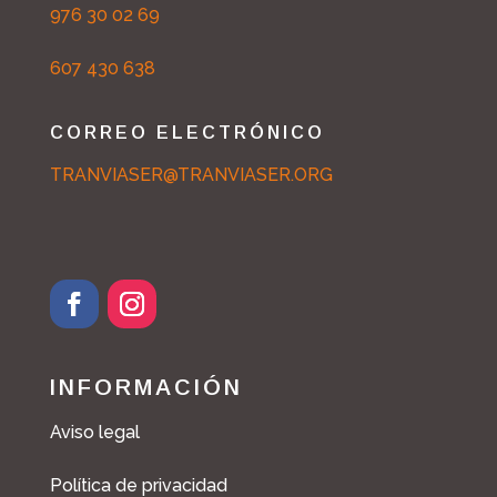
976 30 02 69
607 430 638
CORREO ELECTRÓNICO
TRANVIASER@TRANVIASER.ORG
F
I
a
n
c
s
INFORMACIÓN
e
t
b
a
Aviso legal
o
g
o
r
Política de privacidad
k
a