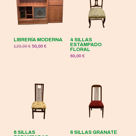
LIBRERÍA MODERNA
4 SILLAS
ESTAMPADO
El
El
120,00
€
50,00
€
FLORAL
precio
precio
60,00
€
original
actual
era:
es:
120,00 €.
50,00 €.
6 SILLAS
6 SILLAS GRANATE